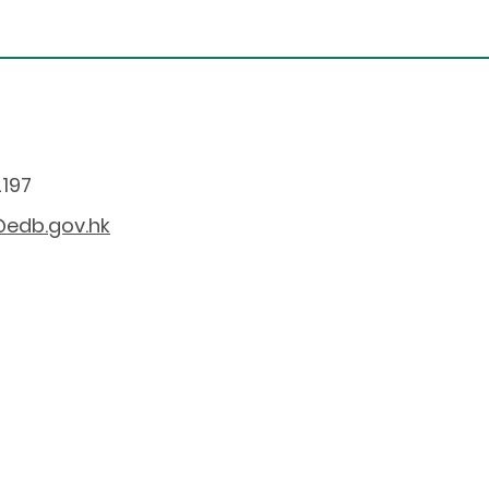
2197
edb.gov.hk