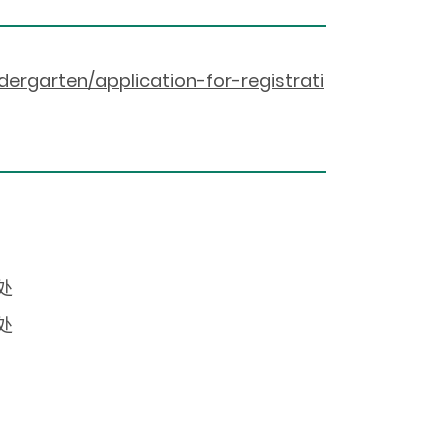
ergarten/application-for-registrati
处
处