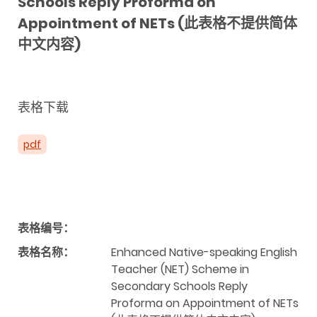
Schools Reply Proforma on
Appointment of NETs (此表格不提供简体
中文内容)
表格下载
pdf
表格编号：
表格名称：
Enhanced Native-speaking English
Teacher (NET) Scheme in
Secondary Schools Reply
Proforma on Appointment of NETs