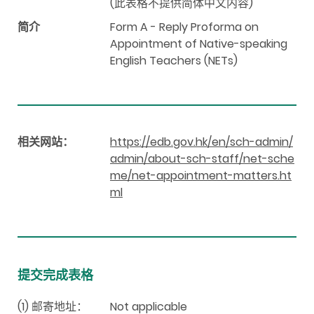
(此表格不提供简体中文内容)
简介
Form A - Reply Proforma on
Appointment of Native-speaking
English Teachers (NETs)
相关网站：
https://edb.gov.hk/en/sch-admin/
admin/about-sch-staff/net-sche
me/net-appointment-matters.ht
ml
提交完成表格
(1) 邮寄地址：
Not applicable