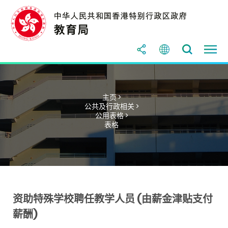
主页 >
公共及行政相关 >
公用表格 >
表格
资助特殊学校聘任教学人员 (由薪金津贴支付
薪酬)