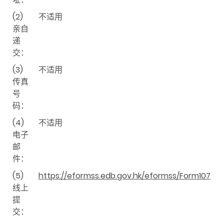
(2)
不适用
亲自
递
交：
(3)
不适用
传真
号
码：
(4)
不适用
电子
邮
件：
(5)
https://eformss.edb.gov.hk/eformss/Form107
线上
提
交：