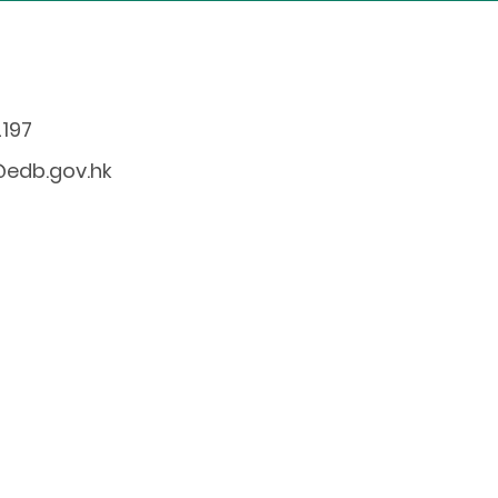
2197
edb.gov.hk