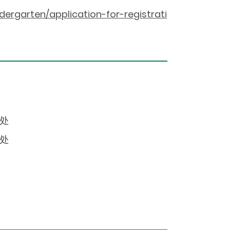
ergarten/application-for-registrati
事处
事处