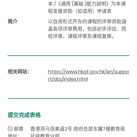
本 /《通用 (基础 )能力説明》为本课
程发展资助（如适用）申请表
简介
以自资形式开办的课程的评审资助涵
盖各项评审费用，包括初步评估、院
校评审、课程评审及课程复审。
相关网站：
https://www.hkqf.gov.hk/en/suppo
rt/dss/index.html
提交完成表格
(1) 邮寄
香港添马添美道2号 政府总部东翼7楼教育局
地址：
延续教育分部