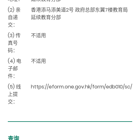
(2) 亲
香港添马添美道2号 政府总部东翼7楼教育局
自递
延续教育分部
交：
(3) 传
不适用
真号
码：
(4) 电
不适用
子邮
件：
(5) 线
https://eform.one.gov.hk/form/edb010/sc/
上提
交：
查询