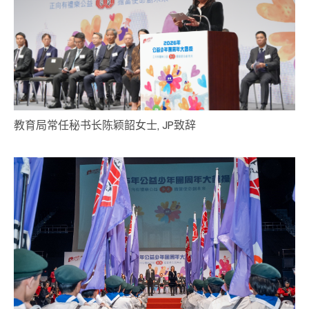
教育局常任秘书长
陈颖韶
女士, JP
致辞