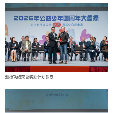
颁授功绩荣誉奖励计划铜章