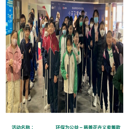
活动名称︰
环保为公益 – 慈善花卉义卖筹款