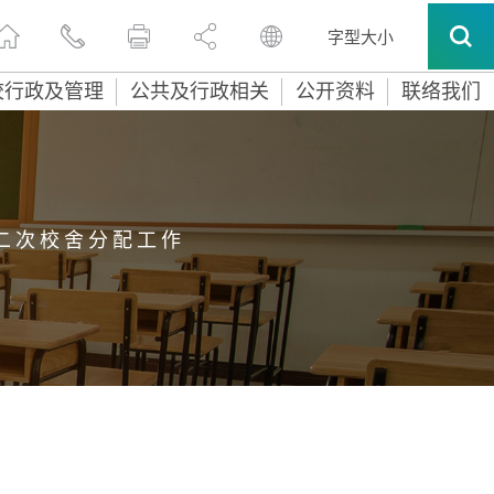
字型大小
校行政及管理
公共及行政相关
公开资料
联络我们
二 次 校 舍 分 配 工 作