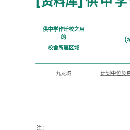
[资料库] 供 中 学 
供中学作迁校之用
的
(
校舍所属区域
九龙城
计划中位於启
注：