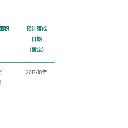
约面积
预计落成
日期
（暂定）
室
2017/18年
米
）