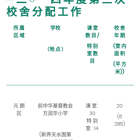
校 舍 分 配 工 作
所 属
学校
课 室
校 舍
区 域
数 目
/
年 期
特 别
(室 内
（地 点 ）
室 数
面 积
目
(平 方
米))
元 朗
前中华基督教会
课 室
:
20
区
方润华小学
30
(6
特 别
285)
室
: 14
(新界天水围第