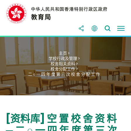
主页 >
学校行政及管理 >
校舍相关资料 >
校舍分配工作 >
二 ○ 一 四 年 度 第 三 次 校 舍 分 配 工 作
[资料库] 空 置 校 舍 资 料
─ 二 ○ 一 四 年 度 第 三 次