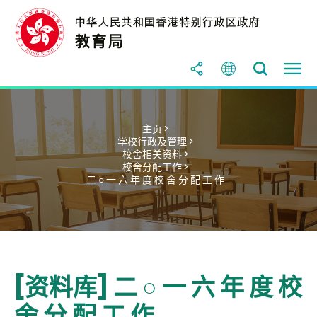
主页 >
学校行政及管理 >
校舍相关资料 >
校舍分配工作 >
二 ○ 一 六 年 度 校 舍 分 配 工 作
[资料库] 二 ○ 一 六 年 度 校
舍 分 配 工 作