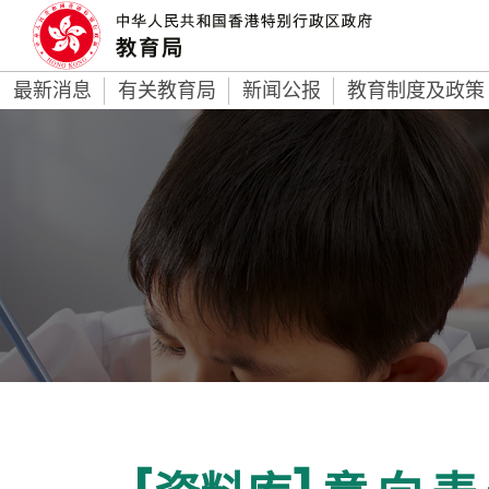
最新消息
有关教育局
新闻公报
教育制度及政策