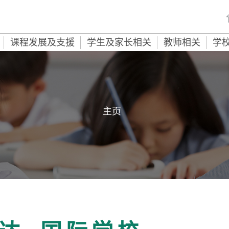
课程发展及支援
学生及家长相关
教师相关
学
主页