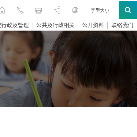
字型大小
校行政及管理
公共及行政相关
公开资料
联络我们