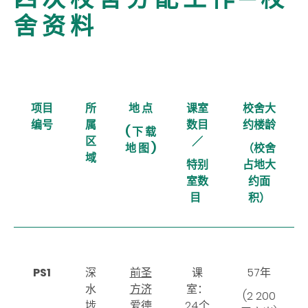
舍 资 料
项目
所
地 点
课室
校舍大
编号
属
数目
约楼龄
( 下 载
区
／
地 图 )
（校舍
域
特别
占地大
室数
约面
目
积）
PS1
深
前圣
课
57年
水
方济
室：
(2 200
埗
爱德
24个