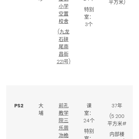
平方米)
小学
特别
空置
室：
校舍
3个
(九龙
石硖
尾南
昌街
221号)
PS2
大
前孔
课
37年
埔
教学
室：
(5 200
院三
24个
平方米#
乐周
特别
内部楼
𠖳桅
室：