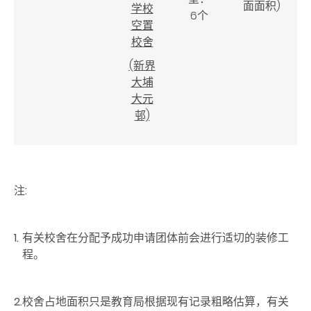
面面积)
学校
6个
空置
校舍
(新界
大埔
大元
邨)
注:
1.
有关校舍在分配予成功申请团体前会进行适切的装修工
程。
2.
校舍占地面积只是教育局根据现有记录粗略估算，有关