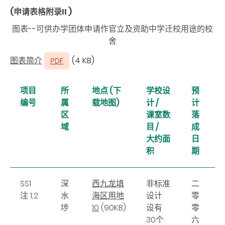
(申请表格附录II )
图表--可供办学团体申请作官立及资助中学迁校用途的校
舍
图表简介
(4 KB)
项目
所
地点 (下
学校设
预
编号
属
载地图)
计 /
计
区
课室数
落
域
目 /
成
大约面
日
积
期
SS1
深
西九龙填
非标准
二
注 1,2
水
海区用地
设计
零
埗
10
(90KB)
设有
零
30个
六