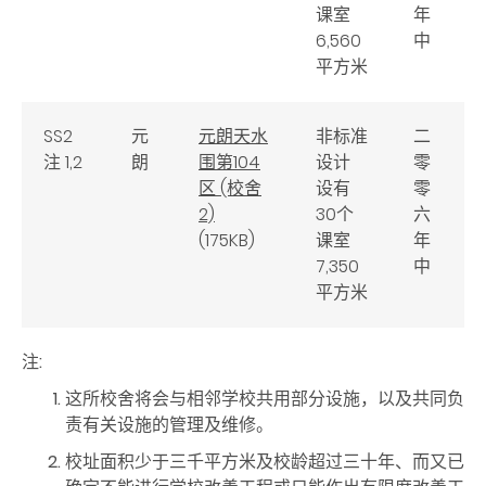
课室
年
6,560
中
平方米
SS2
元
元朗天水
非标准
二
注 1,2
朗
围第104
设计
零
区 (校舍
设有
零
2)
30个
六
(175KB)
课室
年
7,350
中
平方米
注:
这所校舍将会与相邻学校共用部分设施，以及共同负
责有关设施的管理及维修。
校址面积少于三千平方米及校龄超过三十年、而又已