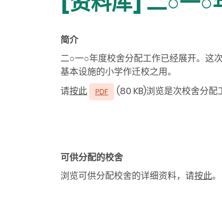
[资料库] 二○一
简介
二
○
一
○
年度校舍分配工作已经展开。这
基本设施的小学作迁校之用。
请
按此
(80 KB)浏览是次校舍分
可供分配的校舍
浏览可供分配校舍的详细资料，请
按此
。