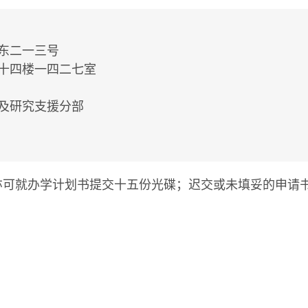
东二一三号
十四楼一四二七室
及研究支援分部
亦可就办学计划书提交十五份光碟；迟交或未填妥的申请