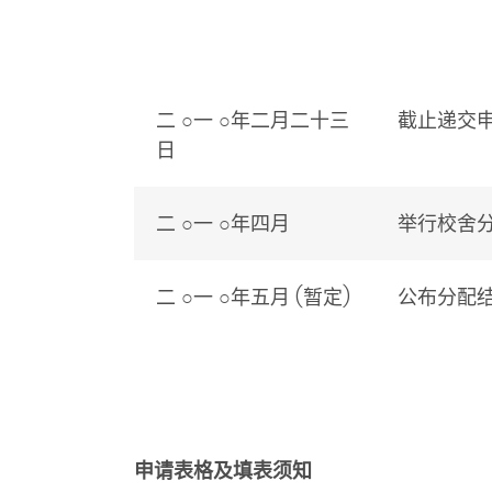
二
○
一
○
年二月二十三
截止递交
日
二
○
一
○
年四月
举行校舍
二
○
一
○
年五月 (暂定)
公布分配
申请表格及填表须知