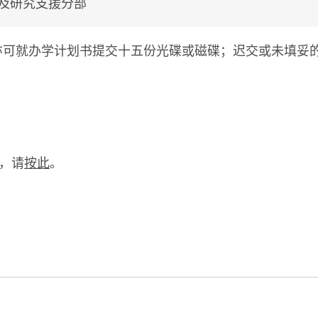
及研究支援分部
亦可就办学计划书提交十五份光碟或磁碟；迟交或未填妥
，请
按此
。