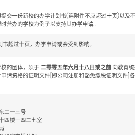
须提交一份新校的办学计划书(连附件不应超过十页)以及
现时营办的学校为例子以支持其办学申请。
划书超过十页，办学申请或会受到影响。
学校的团体，须于
二零零五年六月十八日或之前
向教育统
申请资格的证明文件[即公司注册和豁免缴税证明文件]各
：
东二一三号
十四楼一四二七室
局