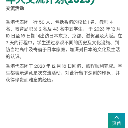
交流活动
香港代表团一行
50
人，包括香港的校长
1
名、教师
4
名、教育局职员
2
名及
43
名中五学生， 于
2023
年
12
月
10
日至
16
日期间出访日本东京、京都、滋贺县及大阪。在
7
天的行程中，学生透过参观不同的历史及文化设施、到
访当地高中及寄宿于日本家庭，加深对日本的文化及生活
的认识。
香港代表团于
2023
年
12
月
16
日回港，旅程顺利完成。学
生都表示满意是次交流活动，对此行留下深刻的印象，并
获得珍贵而难忘的经历。
页首