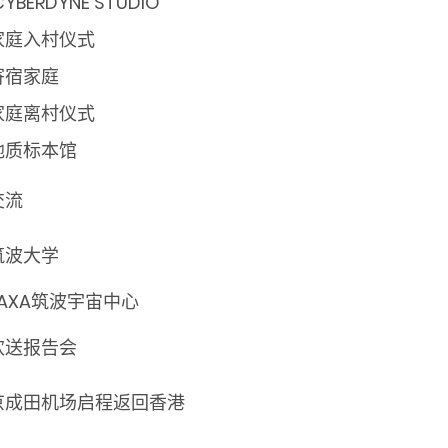
YBERDYNE STUDIO
家庭入村仪式
寄宿家庭
家庭离村仪式
地质标本馆
交流
筑波大学
AXA筑波宇宙中心
欢送报告会
京成田机场启程返回香港