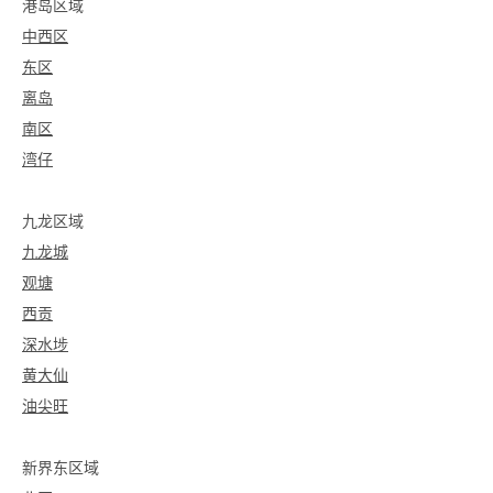
港岛区域
中西区
东区
离岛
南区
湾仔
九龙区域
九龙城
观塘
西贡
深水埗
黄大仙
油尖旺
新界东区域