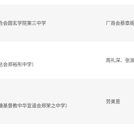
合会圆玄学院第三中学
厂商会蔡章
周礼深、张
总会郑裕彤中学）
劳美意
塘基督教中华宣道会郑荣之中学）