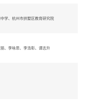
阁中学、杭州市拱墅区教育研究院
淑丽、李咏思、李浩彰、谭志升