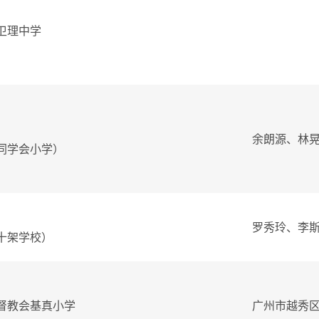
卫理中学
余朗源、林
同学会小学）
罗秀玲、李
十架学校）
督教会基真小学
广州市越秀