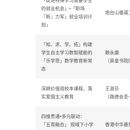
「促进特殊学习需要学生
的就业机会」•「职场
炮台山循道
『新』力军」就业培训计
划」
「知、求、学、拓」构建
学生自主学习数智赋能的
赖永康
「乐学思」数学教育新常
（英皇书院
态
深耕价值观校本课程，落
王淑芬
实爱国主义教育
（路德会圣
四维贯通•多元联动：
「五育融合」 视域下小学
香港中华基