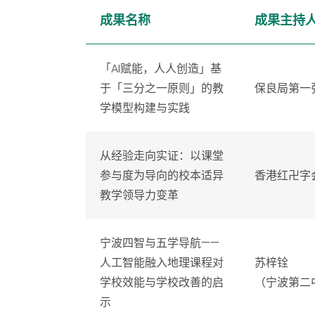
成果名称
成果主持
「AI赋能，人人创造」基
于「三分之一原则」的教
保良局第一
学模型构建与实践
从经验走向实证：以课堂
参与度为导向的校本适异
香港红卍字
教学领导力变革
宁波四智与五学导航——
人工智能融入地理课程对
苏梓铨
学校效能与学校改善的启
（宁波第二
示