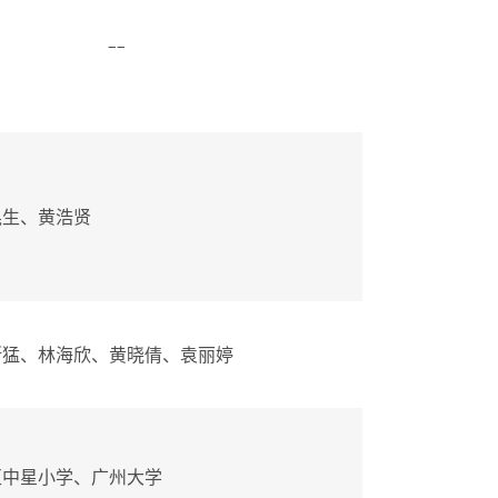
--
晃生、黄浩贤
斯猛、林海欣、黄晓倩、袁丽婷
区中星小学、广州大学