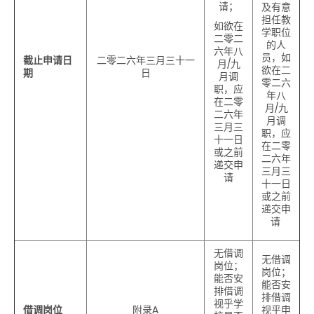
请；
及有意
担任教
如欲在
学职位
二零二
的人
六
年八
员，如
截止申请日
二零二六年三月三十一
月/九
欲在二
期
日
月调
零二
六
职，应
年八
在
二零
月/九
二六年
月调
三月三
职，应
十一日
在
二零
或之前
二六年
递交申
三月三
请
十一日
或之前
递交申
请
无借调
无借调
岗位；
岗位；
能否安
能否安
排借调
排借调
视乎学
借调岗位
附录A
视乎申