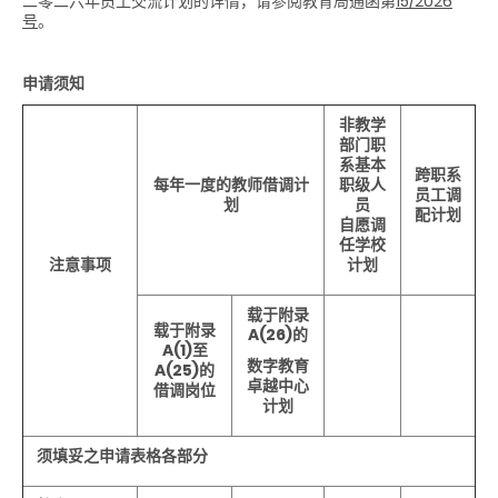
二零二六年员工交流计划的详情，请参阅
教育局通函第
15/2026
号
。
申请须知
非教学
部门职
系基本
跨职系
每年一度的教师借调计
职级人
员工调
划
员
配计划
自愿调
任学校
注意事项
计划
载于附录
载于附录
A(26)
的
A(1)
至
数字教育
A(25)
的
卓越中心
借调岗位
计划
须填妥之申请表格各部分