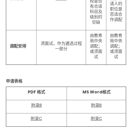
校是否
请人的
有合适
职位是
科目及
否适合
级别的
作调配
空缺
由教育
由教育
局中央
局中央
须面试，作为遴选过程
调配安排
调配；
调配；
一部分
或须面
或须面
试
试
申请表格
PDF
格式
MS Word
格式
附录B
附录B
附录C
附录C