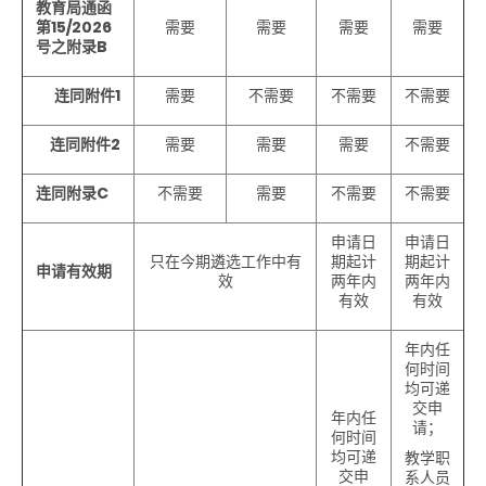
教育局通函
第
15/2026
需要
需要
需要
需要
号之附录
B
连同附件
1
需要
不需要
不需要
不需要
连同附件
2
需要
需要
需要
不需要
连同附录C
不需要
需要
不需要
不需要
申请日
申请日
只在今期遴选工作中有
期起计
期起计
申请有效期
效
两年内
两年内
有效
有效
年内任
何时间
均可递
交申
年内任
请；
何时间
均可递
教学职
交申
系人员