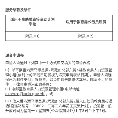
服务条款及条件
适用于资助或直接资助计划
适用于教育局公务员雇员
学校
附录D(1)
附录D(2)
递交申请书
申请人须通过下列其中一个方式递交填妥的申请表格：
(i) 邮寄到香港添马添美道2号政府总部东翼4楼教育局人力资源管
理小组(信封上的邮戳日期将视为递交申请表格日期)。申请人须确
保已为邮件支付足够邮资，以免申请未能送达本局。邮资不足的邮
件，一律会由香港邮政处理；
(ii) 电邮至教育局人力资源管理小组(电邮地址:
exohrm@edb.gov.hk
)；或
(ii
i
) 放入香港添马添美道2号政府总部东翼2楼入口处的教育局投递
箱(投递箱编号：EDB02－二零二六年员工交流计划)。投递箱一般
开放时间为星期一至星期五(公众假期除外)上午8时至下午7时。