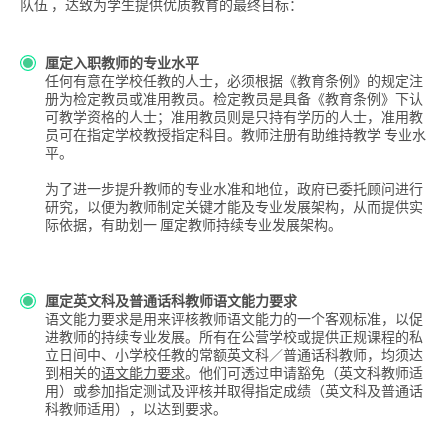
队伍 ，达致为学生提供优质教育的最终目标：
厘定入职教师的专业水平
任何有意在学校任教的人士，必须根据《教育条例》的规定注
册为检定教员或准用教员。检定教员是具备《教育条例》下认
可教学资格的人士；准用教员则是只持有学历的人士，准用教
员可在指定学校教授指定科目。教师注册有助维持教学 专业水
平。
为了进一步提升教师的专业水准和地位，政府已委托顾问进行
研究，以便为教师制定关键才能及专业发展架构，从而提供实
际依据，有助划一 厘定教师持续专业发展架构。
厘定英文科及普通话科教师语文能力要求
语文能力要求是用来评核教师语文能力的一个客观标准，以促
进教师的持续专业发展。所有在公营学校或提供
正规
课程的私
立日间中、小学校任教的常额英文科／普通话科教师，均须达
到相关的
语文能力要求
。他们可透过申请豁免（英文科教师适
用）或参加指定测试及评核并取得指定成绩（英文科及普通话
科教师适用），以达到要求。