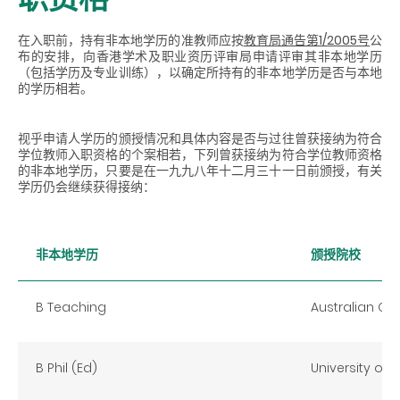
在入职前，持有非本地学历的准教师应按
教育局通告第1/2005号
公
布的安排，向香港学术及职业资历评审局申请评审其非本地学历
（包括学历及专业训练），以确定所持有的非本地学历是否与本地
的学历相若。
视乎申请人学历的颁授情况和具体内容是否与过往曾获接纳为符合
学位教师入职资格的个案相若，下列曾获接纳为符合学位教师资格
的非本地学历，只要是在一九九八年十二月三十一日前颁授，有关
学历仍会继续获得接纳：
非本地学历
颁授院校
B Teaching
Australian Cat
B Phil (Ed)
University of