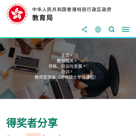
主页 >
教师相关 >
资格、培训与发展 >
培训 >
教师奖学金（进修硕士学位课程）
得奖者分享