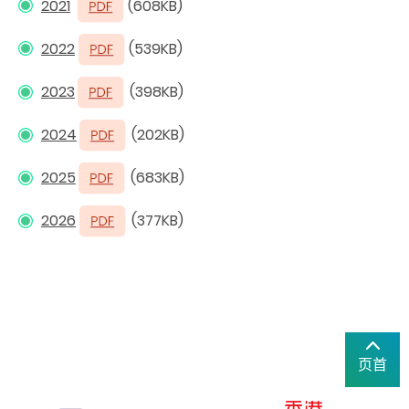
2021
(608KB)
2022
(539KB)
2023
(398KB)
2024
(202KB)
2025
(683KB)
2026
(377KB)
页首