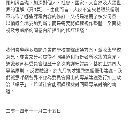
闊知識基礎，加深對個人、社會、國家、大自然及人類世
界的理解（第9頁）。由此而言，大家不宜只着眼於個別
單元作了哪些課程內容的修訂，又或是精簡了多少份量，
以偏概全地妄加判斷；而是需要將課程視作整體，全面檢
視及考慮諮詢問卷內所提出的修訂建議。
我們會舉辦多場簡介會向學校闡釋建議方案，並收集學校
意見，亦會充分考慮從不同渠道和持份者所收集的意見。
通識教育科委員會經歷十多次的詳細討論，基於上述四大
專業原則 ，反覆驗證，於九月初才達致這個優化建議。我
們誠意呼籲各界不應為委員會提出的專業建議強行扣上政
治「帽子」，希望社會能讓課程檢討回歸專業討論的軌
道。
二零一四年十一月二十五日