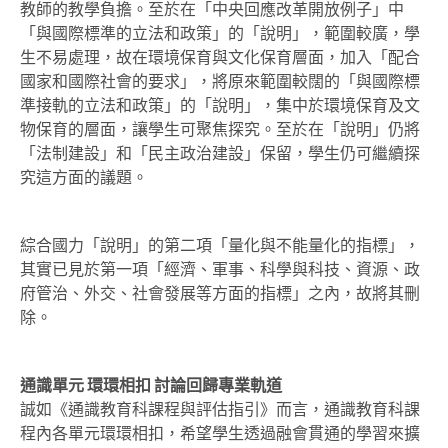
教師的教學負擔。至於在「中央回應改革開放例子」中
「與國際標準的立法和政策」的「說明」，範圍較廣，學
生不易處理，故在環境保育與文化保育層面，加入「配合
國家和國際社會的要求」，將原來範圍較闊的「與國際標
準接軌的立法和政策」的「說明」，集中於環境保育及文
物保育的層面，讓學生可聚焦探究。至於在「說明」仍將
「法制建設」和「民主政治建設」保留，學生仍可繼續探
究這方面的議題。
綜合國力「說明」的第二項「量化與不能量化的指標」，
其實已見於第一項「經濟、軍事、科學與科技、資源、政
府管治、外交、社會發展等方面的指標」之內，故將其刪
除。
通識單元 環環相扣 討論回歸專業軌道
誠如《通識教育科課程與評估指引》而言，通識教育科課
程內各單元環環相扣，希望學生透過融會貫通的學習來擴