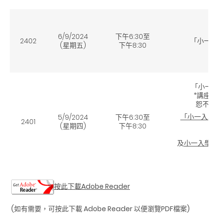
6/9/2024
下午
6
:30至
2402
「小一選
(星期五
)
下午8:30
「小一選
*講座2
恕不另
「小一入學
5/9/2024
下午
6
:30至
2401
(星期四
)
下午8:30
及
小一入學電
按此下載Adobe Reader
(如有需要，可按此下載 Adobe Reader 以便瀏覽PDF檔案)