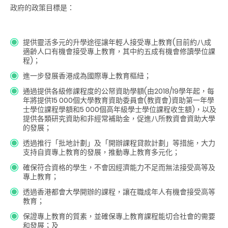
政府的政策目標是：
提供靈活多元的升學途徑讓年輕人接受專上教育(目前約八成
適齡人口有機會接受專上教育，其中約五成有機會修讀學位課
程)；
進一步發展香港成為國際專上教育樞紐；
通過提供各級修課程度的公帑資助學額(由2018/19學年起，每
年將提供15 000個大學教育資助委員會(教資會)資助第一年學
士學位課程學額和5 000個高年級學士學位課程收生額)，以及
提供各類研究資助和非經常補助金，促進八所教資會資助大學
的發展；
透過推行「批地計劃」及「開辦課程貸款計劃」等措施，大力
支持自資專上教育的發展，推動專上教育多元化；
確保符合資格的學生，不會因經濟能力不足而無法接受高等及
專上教育；
透過香港都會大學開辦的課程，讓在職成年人有機會接受高等
教育；
保證專上教育的質素，並確保專上教育課程能切合社會的需要
和發展；及