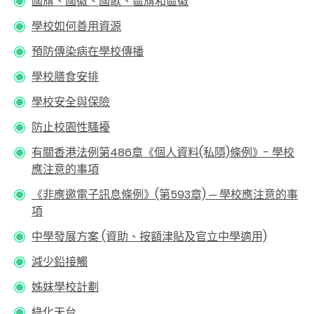
國旗、國徽、國歌、區旗和區徽
學校如何善用資源
預防傳染病在學校傳播
學校膳食安排
學校安全與保險
防止校園性騷擾
有關香港法例第486章《個人資料(私隱)條例》- 學校
應注意的事項
《非應邀電子訊息條例》(第593章) ─ 學校應注意的事
項
中學發展方案 (資助、按額津貼及官立中學適用)
減少鉛接觸
姊妹學校計劃
綠化天台