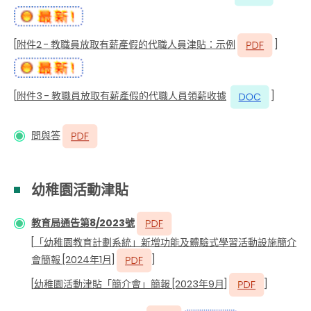
[
附件2
- 教職員放取有薪產假的代職人員津貼：示例
]
[
附件3
- 教職員放取有薪產假的代職人員領薪收據
]
問與答
幼稚園活動津貼
教育局通告第8/2023號
[
「幼稚園教育計劃系統」新增功能及體驗式學習活動設施簡介
會簡報 [2024年1月]
]
[
幼稚園活動津貼「簡介會」簡報 [2023年9月]
]