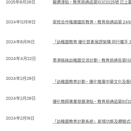
2025年8月28日
搬遷津貼 - 教育局通函第103/2025號 已上
2024年12月18日
家校合作推展國民教育 - 教育局通函第 249/
2024年8月16日
「幼稚園教育 優化質素保證架構 同行攜手 求
2024年4月22日
粵港姊妹幼稚園交流計劃 -
教育局通告第
13
2024
年
2
月
28
日
「幼稚園教育計劃 - 優化推廣中華文化及藝術津
2024
年
2
月
28
日
優化教師專業發展津貼
-
教育局通函第
61/2
2024年2月19日
「幼稚園教育計劃系統」新增功能及體驗式