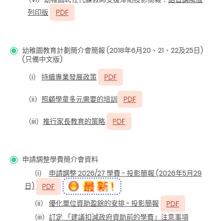
列印版
幼稚園教育計劃簡介會簡報 (2018年6月20、21、22及25日)
(只備中文版)
（i）
持續專業發展政策
（ii）
照顧學童多元需要的培訓
（iii）
推行家長教育的策略
申請調整學費簡介會資料
（i）
申請調整 2026/27 學費 - 投影簡報 (2026年5月29
日)
（ii）
優化單位資助盈餘的安排 - 投影簡報
（iii）
訂定 「建議扣減政府資助前的學費」注意事項