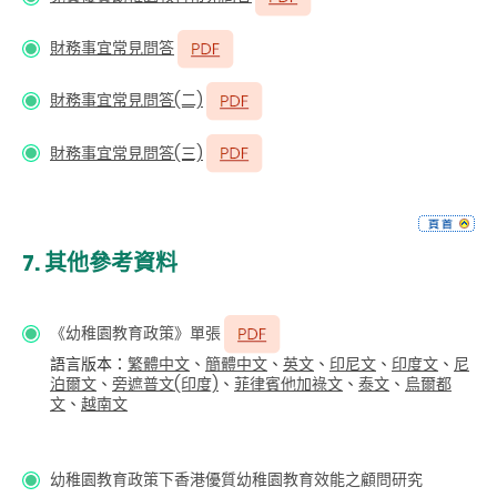
財務事宜常見問答
財務事宜常見問答(二)
財務事宜常見問答(三)
7.
其他參考資料
《幼稚園教育政策》單張
語言版本：
繁體中文
、
簡體中文
、
英文
、
印尼文
、
印度文
、
尼
泊爾文
、
旁遮普文(印度)
、
菲律賓他加祿文
、
泰文
、
烏爾都
文
、
越南文
幼稚園教育政策下香港優質幼稚園教育效能之顧問研究