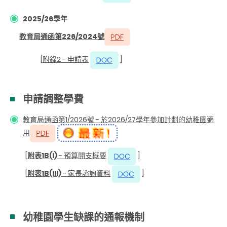
2025/26學年
教育局通函第226/2024號
[
附錄2 - 申請表
]
申請調整學費
教育局通函第1/2026號 - 於2026/27學年參加計劃的幼稚園適
用
[
附表1B(I)
- 預算開支概要
]
[
附表1B(III)
- 家長諮詢資料
]
幼稚園學生缺課的通報機制