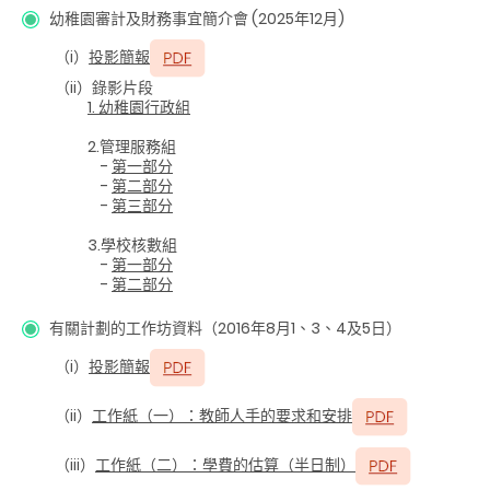
幼稚園審計及財務事宜簡介會
(2025年12月)
（i）
投影簡報
（ii）錄影片段
1. 幼稚園行政組
2.管理服務組
-
第一部分
-
第二
部分
-
第三
部分
3.學校核數組
-
第一部分
-
第二
部分
有關計劃的工作坊資料（2016年8月1、3、4及5日）
（i）
投影簡報
（ii）
工作紙（一）：教師人手的要求和安排
（iii）
工作紙（二）：學費的估算（半日制）