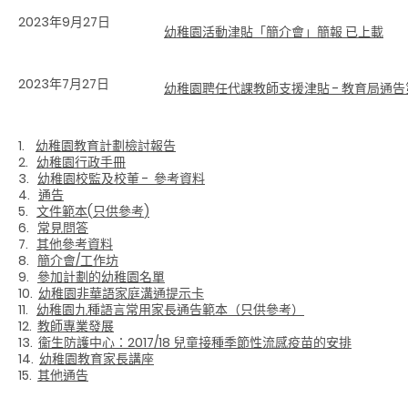
2023年9月27日
幼稚園活動津貼「簡介會」簡報 已上載
2023年7月27日
幼稚園聘任代課教師支援津貼 - 教育局通告第 
1.
幼稚園教育計劃檢討報告
2.
幼稚園行政手冊
3.
幼稚園校監及校董
-
參考資料
4.
通告
5.
文件範本
(
只供參考
)
6.
常見問答
7.
其他參考資料
8.
簡介會
/
工作坊
9.
參加計劃的幼稚園名單
10.
幼稚園非華語家庭溝通提示卡
11.
幼稚園九種語言常用家長通告範本（只供參考）
12.
教師專業發展
13.
衞生防護中心：
2017/18
兒童接種季節性流感疫苗的安排
14.
幼稚園教育家長講座
15.
其他通告