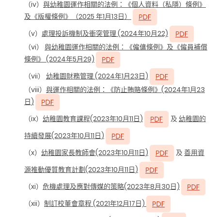
（iv）
與幼稚園運作相關的法例：《個人資料（私隱）條例》
及《版權條例》（2025 年1月13日）
（v）
處理投訴機制及衝突管理 (2024年10月22)
（vi）
與幼稚園運作相關的法例：《僱傭條例》及《僱員補償
條例》 (2024年5月29)
（vii）
幼稚園財務管理
(2024
年
1
月
23
日
)
（viii）
與運作相關的法例：《防止賄賂條例》
(2024
年
1
月
23
日
)
（ix）
幼稚園教育課程
(2023
年
10
月
11
日
)
及
幼稚園的
持續發展
(2023
年
10
月
11
日
)
（x）
幼稚園家長教師會
(2023
年
10
月
11
日
)
及
善用資
源推動優質教育計劃
(2023
年
10
月
11
日
)
（xi）
危機處理及應對傳媒的策略(2023年8月30日)
（xii）
制訂校董會章程 (2021年12月17日)