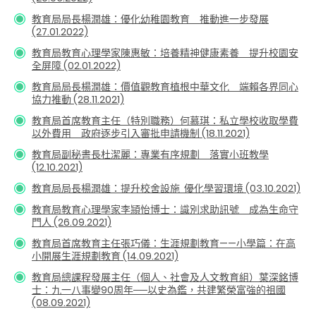
教育局局長楊潤雄：優化幼稚園教育 推動進一步發展
(27.01.2022)
教育局教育心理學家陳惠敏：培養精神健康素養 提升校園安
全屏障 (02.01.2022)
教育局局長楊潤雄：價值觀教育植根中華文化 端賴各界同心
協力推動 (28.11.2021)
教育局首席教育主任（特別職務）何慕琪：私立學校收取學費
以外費用 政府逐步引入審批申請機制 (18.11.2021)
教育局副秘書長杜潔麗：專業有序規劃 落實小班教學
(12.10.2021)
教育局局長楊潤雄：提升校舍設施 優化學習環境 (03.10.2021)
教育局教育心理學家李頴怡博士：識別求助訊號 成為生命守
門人 (26.09.2021)
教育局首席教育主任張巧儀：生涯規劃教育——小學篇：在高
小開展生涯規劃教育 (14.09.2021)
教育局總課程發展主任（個人、社會及人文教育組）葉深銘博
士：九一八事變90周年──以史為鑑，共建繁榮富強的祖國
(08.09.2021)