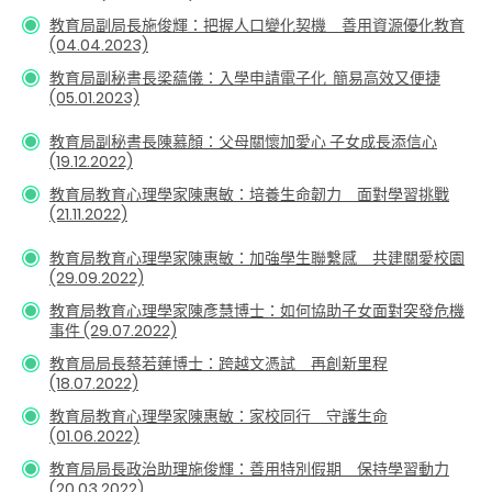
教育局副局長施俊輝：把握人口變化契機 善用資源優化教育
(04.04.2023)
教育局副秘書長
梁蘊儀
：
入學申請電子化 簡易高效又便捷
(05.01.2023)
教育局副秘書長陳慕顏：父母關懷加愛心 子女成長添信心
(19.12.2022)
教育局教育心理學家陳惠敏：
培養生命韌力 面對學習挑戰
(21.11.2022)
教育局教育心理學家陳惠敏：加強學生聯繫感 共建關愛校園
(29.09.2022)
教育局教育心理學家陳彥慧博士：如何協助子女面對突發危機
事件 (29.07.2022)
教育局局長蔡若蓮
博士
：跨越文憑試 再創新里程
(18.07.2022)
教育局教育心理學家陳惠敏
：
家校同行 守護生命
(01.06.2022)
教育局局長政治助理施俊輝：善用特別假期 保持學習動力
(20.03.2022)