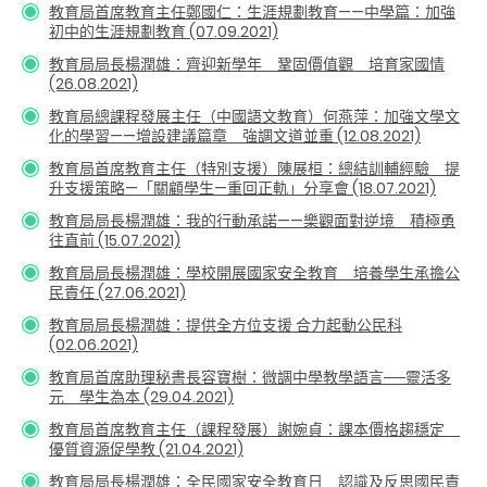
教育局首席教育主任鄭國仁：生涯規劃教育——中學篇：加強
初中的生涯規劃教育 (07.09.2021)
教育局局長楊潤雄：齊迎新學年 鞏固價值觀 培育家國情
(26.08.2021)
教育局總課程發展主任（中國語文教育）何燕萍：加強文學文
化的學習——增設建議篇章 強調文道並重 (12.08.2021)
教育局首席教育主任（特別支援）陳展桓：總結訓輔經驗 提
升支援策略—「關顧學生—重回正軌」分享會 (18.07.2021)
教育局局長楊潤雄：我的行動承諾——樂觀面對逆境 積極勇
往直前 (15.07.2021)
教育局局長楊潤雄：學校開展國家安全教育 培養學生承擔公
民責任 (27.06.2021)
教育局局長楊潤雄：提供全方位支援 合力起動公民科
(02.06.2021)
教育局首席助理秘書長容寶樹：微調中學教學語言──靈活多
元 學生為本 (29.04.2021)
教育局首席教育主任（課程發展）謝婉貞：課本價格趨穩定
優質資源促學教 (21.04.2021)
教育局局長楊潤雄：全民國家安全教育日 認識及反思國民責