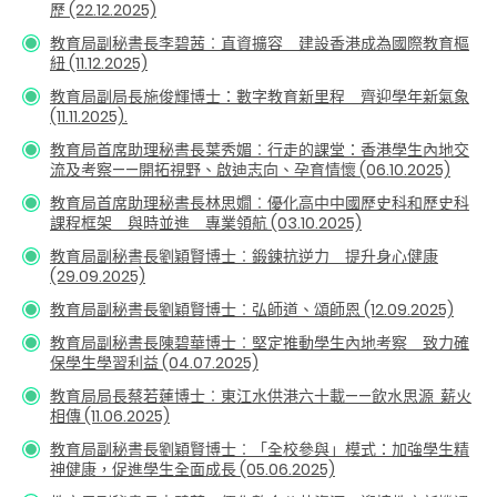
歷
(22.12.2025)
教育局副秘書長李碧茜︰直資擴容 建設香港成為國際教育樞
紐 (11.12.2025)
教育局副局長施俊輝博士：數字教育新里程 齊迎學年新氣象
(11.11.2025).
教育局首席助理秘書長葉秀媚︰行走的課堂：香港學生內地交
流及考察——開拓視野、啟迪志向、孕育情懷
(06.10.2025)
教育局首席助理秘書長林思嫺︰優化高中中國歷史科和歷史科
課程框架 與時並進 專業領航 (03.10.2025)
教育局副秘書長劉穎賢博士︰
鍛鍊抗逆力
提升身心健康
(29.09.2025)
教育局副秘書長劉穎賢博士︰弘師道、頌師恩 (12.09.2025)
教育局副秘書長陳碧華博士︰堅定推動學生內地考察 致力確
保學生學習利益 (04.07.2025)
教育局局長蔡若蓮博士︰東江水供港六十載——飲水思源 薪火
相傳 (11.06.2025)
教育局副秘書長劉穎賢博士︰「全校參與」模式：加強學生精
神健康，促進學生全面成長 (05.06.2025)