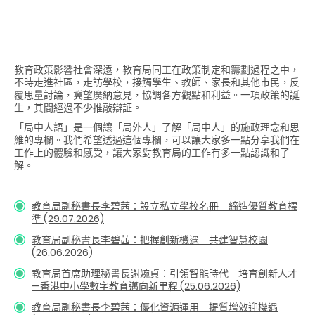
教育政策影響社會深遠，教育局同工在政策制定和籌劃過程之中，
不時走進社區，走訪學校，接觸學生、教師、家長和其他市民，反
覆思量討論，冀望廣納意見，協調各方觀點和利益。一項政策的誕
生，其間經過不少推敲辯証。
「局中人語」是一個讓「局外人」了解「局中人」的施政理念和思
維的專欄。我們希望透過這個專欄，可以讓大家多一點分享我們在
工作上的體驗和感受，讓大家對教育局的工作有多一點認識和了
解。
教育局副秘書長李碧茜：設立私立學校名冊 締造優質教育標
準 (29.07.2026)
教育局副秘書長李碧茜：把握創新機遇 共建智慧校園
(26.06.2026)
教育局首席助理秘書長謝婉貞：引領智能時代 培育創新人才
—香港中小學數字教育邁向新里程 (25.06.2026)
教育局副秘書長李碧茜：優化資源運用
提質增效迎機遇