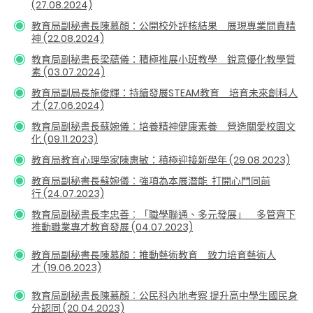
(27.08.2024)
教育局副秘書長陳慕顏：
公開校外評核結果 展現專業問責精
神
(22.08.2024)
教育局副秘書長梁蘊儀：積極推展小班教學 銳意優化教學質
素 (03.07.2024)
教育局副局長施俊輝：持續發展STEAM教育 培育未來創科人
才 (27.06.2024)
教育局副秘書長蘇婉儀︰培養精神健康素養 營造關愛校園文
化 (09.11.2023)
教育局教育心理學家陳惠敏：積極迎接新學年
(29.08.2023)
教育局副秘書長
蘇婉儀
︰強項為本展潛能
打開心門同前
行 (24.07.2023)
教育局副秘書長李忠善︰「職學聯通、多元發展」 多管齊下
推動職業專才教育發展
(04.07.2023)
教育局副秘書長陳慕顏︰
推動藝術教育 致力培育藝術人
才
(19.06.2023)
教育局副秘書長陳慕顏︰公民科內地考察 提升高中學生國民身
分認同 (20.04.2023)