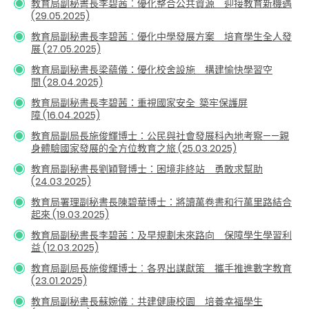
教育局副秘書長李碧茜︰優化整合公共資源 迎接教育新機遇
(29.05.2025)
教育局副秘書長李碧茜︰
優化中學發展方案 培育學生全人發
展 (27.05.2025)
教育局副秘書長
梁蘊儀
：優化校舍設施 構建愉快學習空
間 (28.04.2025)
教育局副秘書長李碧茜：
重視國家安全 築牢保護屏
障
(16.04.2025)
教育局副局長施俊輝博士
：
公民與社會發展科內地考察——親
身體驗國家發展的全方位教育之旅
(25.03.2025)
教育局副秘書長劉穎賢博士：困境非終站 勇敢求幫助
(24.03.2025)
教育局署理副秘書長陳碧華博士：
將讀萬卷書和行萬里路結合
起來 (19.03.2025)
教育局副秘書長李碧茜：
及早規劃未來路向 保障學生學習利
益 (12.03.2025)
教育局副局長施俊輝博士︰各界出謀獻策 攜手推進數字教育
(23.01.2025)
教育局副秘書長蘇婉儀︰共建健康校園 培養幸福學生