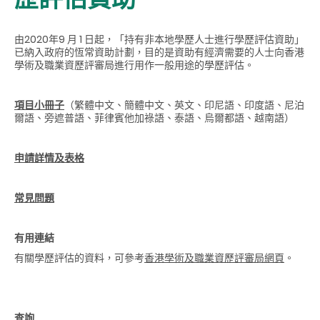
由2020年9 月 1 日起，「持有非本地學歷人士進行學歷評估資助」
已納入政府的恆常資助計劃，目的是資助有經濟需要的人士向香港
學術及職業資歷評審局進行用作一般用途的學歷評估。
項目小冊子
（繁體中文、簡體中文、英文、印尼
語
、印度語、尼泊
爾語、旁遮普語
、
菲律賓他加祿語、泰
語
、烏爾都
語、越南語
）
申請詳情及表格
常見問題
有用連結
有關學歷評估的資料，可參考
香港學術及職業資歷評審局
網頁
。
查詢