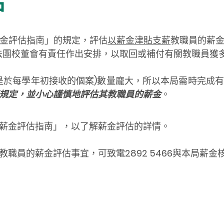
估
金評估指南」的規定，評估
以薪金津貼支薪
教職員的薪
法團校董會有責任作出安排，以取回或補付有關教職員獲
是於每學年初接收的個案)數量龐大，所以本局需時完成
規定，並小心謹慎地評估其教職員的薪金
。
薪金評估指南
」
，以了解薪金評估的詳情。
教職員的薪金評估事宜，可致電
2892 5466
與本局薪金