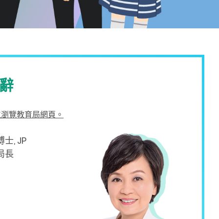
辭
位瀏覽教育局網頁。
士, JP
局長