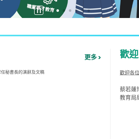
暫
停
按
鈕
歡迎
更多 >
常任秘書長的演辭及文稿
歡迎各
蔡若蓮博
教育局