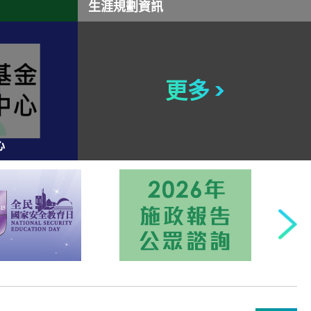
生涯規劃資訊
更多 >
心