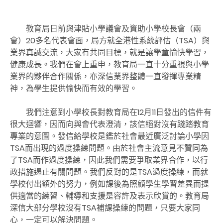
教育局日前與津貼小學議會及資助小學校長會（兩
會）20多名代表會面，局方就全港性系統評估（TSA）與
業界真誠交流，大家有共同目標，就是讓學童愉快學習，
健康成長。我們在會上重申，教育局一直十分重視與小學
業界的夥伴合作關係，亦深信業界整體一直發揮專業精
神，為學生提供愉快而有效的學習。
我們注意到小學校長對教育局在12月11日發出的信件有
很大迴響，因而向與會代表澄清，該信絕對沒有踐踏教育
專業的意圖。發信給學校是鑑於社會最近廣泛討論小學因
TSA而出現的過度操練問題。由於社會主流意見不贊同為
了TSA而作過度操練，因此我們需要爭取業界合作，以行
政措施遏止有關問題。我們反對的是TSA過度操練，而就
學校付出額外的努力，例如課後為照顧學生學習差異而提
供適當的練習、輔導和支援是容許及表示欣賞的。教育局
深信大部分學校沒有TSA補課操練的問題，只要大家同
心，一定可以解決問題。