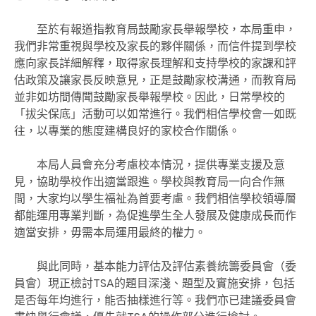
至於有報道指教育局鼓勵家長舉報學校，本局重申，
我們非常重視與學校及家長的夥伴關係，而信件提到學校
應向家長詳細解釋，取得家長理解和支持學校的家課和評
估政策及讓家長反映意見，正是鼓勵家校溝通，而教育局
並非如坊間傳聞鼓勵家長舉報學校。因此，日常學校的
「拔尖保底」活動可以如常進行。我們相信學校會一如既
往，以專業的態度建構良好的家校合作關係。
本局人員會充分考慮校本情況，提供專業支援及意
見，協助學校作出適當跟進。學校與教育局一向合作無
間，大家均以學生福祉為首要考慮。我們相信學校領導層
都能運用專業判斷，為促進學生全人發展及健康成長而作
適當安排，毋需本局運用最終的權力。
與此同時，基本能力評估及評估素養統籌委員會（委
員會）現正檢討TSA的題目深淺、題型及實施安排，包括
是否每年均進行，能否抽樣進行等。我們亦已建議委員會