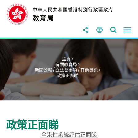
主頁 >
有關教育局 >
新聞公報 / 立法會事項 / 其他資訊 >
政策正面睇
政策正面睇
全港性系統評估正面睇