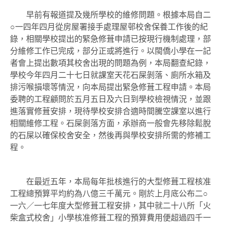
早前有報道提及幾所學校的維修問題。根據本局自二
○一四年四月從房屋署接手處理屋邨校舍保養工作後的紀
錄，相關學校提出的緊急修葺申請已按現行機制處理，部
分維修工作已完成，部分正或將進行。以閩僑小學在一記
者會上提出數項其校舍出現的問題為例，本局翻查紀錄，
學校今年四月二十七日就課室天花石屎剝落、廁所水箱及
排污喉損壞等情況，向本局提出緊急修葺工程申請。本局
委聘的工程顧問於五月五日及六日到學校檢視情況，並跟
進落實修葺安排，現待學校安排合適時間騰空課室以進行
相關維修工程。石屎剝落方面，承辦商一般會先移除鬆脫
的石屎以確保校舍安全，然後再與學校安排所需的修補工
程。
在最近五年，本局每年批核進行的大型修葺工程核准
工程總預算平均約為八億三千萬元。剛於上月底公布二○
一六／一七年度大型修葺工程安排，其中就二十八所「火
柴盒式校舍」小學核准修葺工程的預算費用便超過四千一