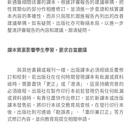
新通盤細閱送審的課本，根據評審報告的建議舉隅，把
性質類似的部分作相應修訂，並須進一步查證和核實課
本內容的準確性，而非只局限於跟進報告內列出的改善
建議舉隅。如有疑問，出版社亦可聯絡本局，以進一步
釐清評審報告的內容和建議，廓清疑問。
課本質素影響學生學習，要求自當嚴謹
與其他書籍或報刊一樣，出版課本必須經過反覆修
訂和校對，若出版社在任何時間發現課本有紕漏或資料
過時，需要盡快「更正」或「澄清」，這是持續完善的
必須過程。出版社在製作印行本前若發現仍有任何紕漏
或資料過時，有責任盡快作出修訂，並於新課本或改版
課本發售前，將印行本送交教育局查核。在發行印行本
後，出版社則可通過「勘誤表」、「重印兼訂正」等方
式修訂內容，並向教育局提交相關申請。