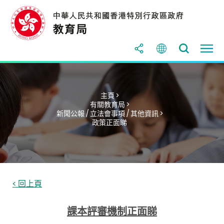
主頁 >
有關教育局 >
新聞公報 / 立法會事項 / 其他資訊 >
政策正面睇
< 回上頁
課本評審機制正面睇