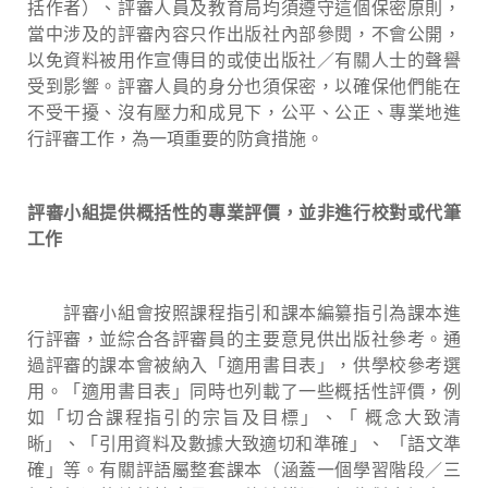
括作者）、評審人員及教育局均須遵守這個保密原則，
當中涉及的評審內容只作出版社內部參閱，不會公開，
以免資料被用作宣傳目的或使出版社／有關人士的聲譽
受到影響。評審人員的身分也須保密，以確保他們能在
不受干擾、沒有壓力和成見下，公平、公正、專業地進
行評審工作，為一項重要的防貪措施。
評審小組提供概括性的專業評價，並非進行校對或代筆
工作
評審小組會按照課程指引和課本編纂指引為課本進
行評審，並綜合各評審員的主要意見供出版社參考。通
過評審的課本會被納入「適用書目表」，供學校參考選
用。「適用書目表」同時也列載了一些概括性評價，例
如「切合課程指引的宗旨及目標」、「
概念大致清
晰」、「引用資料及數據大致適切和準確」、
「語文準
確」等。有關評語屬整套課本（涵蓋一個學習階段／三