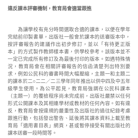
違反課本評審機制，教育局會適當跟進
為讓學校有充分時間選取合適的課本，以便在學年
完結前印製書單，出版社一般會於課本的送審版本中，
按評審報告的建議作出初步修訂，並以「有待更正版
本」的方式製作教師樣本書，供學校參考。該版本並不
一定已完成所有修訂及為最後付印的版本。如遇特殊情
況，教育局會在相關評審報告的信函清楚列出特別要
求，例如公民科的審書時間大幅壓縮，主題一和主題二
的課本於二○二二／二三學年同年推出以供中四及中五年
級學生使用。為公平起見，教育局強調在公民科課本
（主題一）的覆檢程序尚未完成前，出版社嚴禁以任何
形式公開課本及其相連學材或教材的任何內容。如有違
反，教育局會按違規的嚴重性及出版社的過往紀錄考慮
跟進行動，包括發出警告、延後將其課本資料上載至教
育局「適用書目表」網頁，甚或暫停接受有關出版社的
課本送審一段時間等。