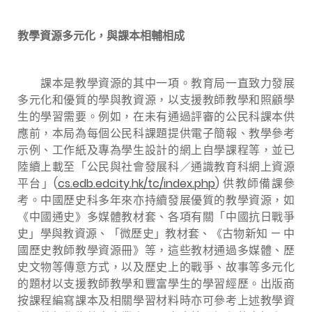
教學資源多元化，與課本相輔相成
課本是教學資源的其中一項。教育局一直致力發展
多元化和優質的學與教資源，以支援教師教學和照顧學
生的學習需要。例如，在未有通過評審的公民科課本供
應前，本局為每個公民科課題提供電子簡報、教學參考
示例、工作紙及專為學生設計的網上自學課程等，並已
陸續上載至「公民與社會發展科／通識教育科網上資源
平台」
(
cs.edb.edcity.hk/tc/index.php
) 供教師備課參
考。中國歷史科多年來亦持續發展優質的教學資源，如
《中國通史》多媒體教材套、各項有關「中國抗日戰爭
史」學與教資源、「微歷史」教材套、《古物新知 — 中
國歷史教師教學資源冊》等，這些教材通過多媒體、歷
史文物等傳意方式，以及歷史上的戰爭、故事等多元化
的題材以支援教師教學和豐富學生的學習經歷。出版商
按課程編寫課本及相關學習材料時亦可參考上述教學資