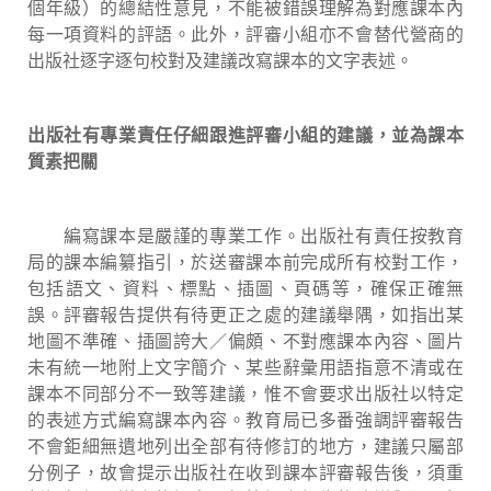
個年級）的總結性意見，不能被錯誤理解為對應課本內
每一項資料的評語。此外，評審小組亦不會替代營商的
出版社逐字逐句校對及建議改寫課本的文字表述。
出版社有專業責任仔細跟進評審小組的建議，並為課本
質素把關
編寫課本是嚴謹的專業工作。出版社有責任按教育
局的課本編纂指引，於送審課本前完成所有校對工作，
包括語文、資料、標點、插圖、頁碼等，確保正確無
誤。評審報告提供有待更正之處的建議舉隅，如指出某
地圖不準確、插圖誇大／偏頗、不對應課本內容、圖片
未有統一地附上文字簡介、某些辭彙用語指意不清或在
課本不同部分不一致等建議，惟不會要求出版社以特定
的表述方式編寫課本內容。教育局已多番強調評審報告
不會鉅細無遺地列出全部有待修訂的地方，建議只屬部
分例子，故會提示出版社在收到課本評審報告後，須重