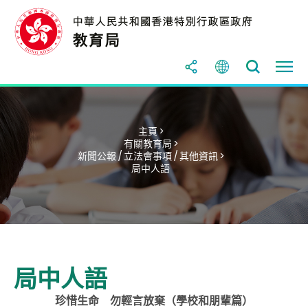
主頁 >
有關教育局 >
新聞公報 / 立法會事項 / 其他資訊 >
局中人語
局中人語
珍惜生命 勿輕言放棄（學校和朋輩篇）