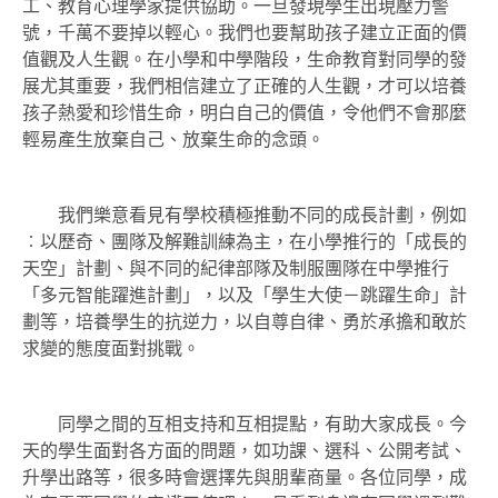
工、教育心理學家提供協助。一旦發現學生出現壓力警
號，千萬不要掉以輕心。我們也要幫助孩子建立正面的價
值觀及人生觀。在小學和中學階段，生命教育對同學的發
展尤其重要，我們相信建立了正確的人生觀，才可以培養
孩子熱愛和珍惜生命，明白自己的價值，令他們不會那麼
輕易產生放棄自己、放棄生命的念頭。
我們樂意看見有學校積極推動不同的成長計劃，例如
︰以歷奇、團隊及解難訓練為主，在小學推行的「成長的
天空」計劃、與不同的紀律部隊及制服團隊在中學推行
「多元智能躍進計劃」，以及「學生大使－跳躍生命」計
劃等，培養學生的抗逆力，以自尊自律、勇於承擔和敢於
求變的態度面對挑戰。
同學之間的互相支持和互相提點，有助大家成長。今
天的學生面對各方面的問題，如功課、選科、公開考試、
升學出路等，很多時會選擇先與朋輩商量。各位同學，成