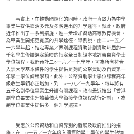
事實上，在推動國際化的同時，政府一直致力為中學
畢業生提供靈活多元及多階進出的升學途徑。就此，政府
近年推出了一系列措施，進一步增加資助高等教育機會，
為畢業生開拓更寬廣的升學途徑。舉例說，由二○一五／
一六學年起，指定專業／界別課程資助計劃資助每屆約一
千名學生修讀選定範疇的指定全日制經本地評審自資學士
學位課程。我們預計二○一六／一七學年，可為所有符合
入讀大學基本條件的學生提供足夠的公帑資助及自資第一
年學士學位課程學額。此外，公帑資助學士學位課程高年
級收生學額亦正增加，到二○一八／一九學年，每年將有
五千名副學位畢業生升讀有關課程。政府最近推出「香港
副學位畢業生升讀華僑大學銜接學位課程試行計劃」，為
副學位畢業生提供多一個升學選擇。
受惠於公帑資助和自資界別的發展及政府推出的措
施，在二○一五／一六年度入讀資助學士學位的學生佔適