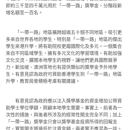
即約三千至四千萬元用於「一帶一路」獎學金，分階段新
增名額至一百名。
「一帶一路」地區橫跨超過五十個不同地區。吸引更
多來自世界各地的學生，特別是「一帶一路」地區的傑出
學生來港升學，將有助院校更趨國際化及多元。一個集合
來自不同區域學生，擁有多元文化的學習環境，有助加強
文化交流、擴闊本地學生的視野，讓他們更具國際競爭
力。新加坡、澳洲等地也有提供類似的獎學金予外地學
生。有意見認為政府可資助香港學生到「一帶一路」地區
升學，教育局會積極考慮有關建議。
有意見認為政府應以注入獎學基金的資金增加公帑資
助學士學位學額，照顧本地學生需要。事實上，前者為一
次性的措施，與後者所涉及的經常性開支完全不同；加上
「一帶一路」獎學金只會以獎學基金投資所得的回報支
付，實質開支將遠低於注資金額，兩者實不應混為一談。