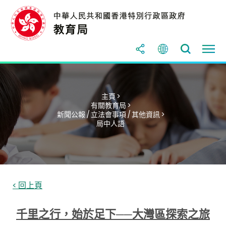
主頁 >
有關教育局 >
新聞公報 / 立法會事項 / 其他資訊 >
局中人語
< 回上頁
千里之行，始於足下──大灣區探索之旅