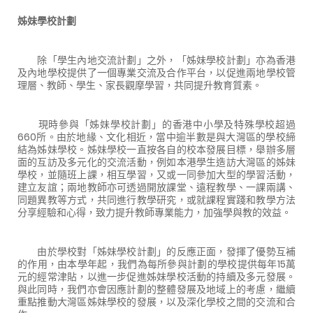
姊妹學校計劃
除「學生內地交流計劃」之外，「姊妹學校計劃」亦為香港
及內地學校提供了一個專業交流及合作平台，以促進兩地學校管
理層、教師、學生、家長觀摩學習，共同提升教育質素。
現時參與「姊妹學校計劃」的香港中小學及特殊學校超過
660所。由於地緣、文化相近，當中逾半數是與大灣區的學校締
結為姊妹學校。姊妹學校一直按各自的校本發展目標，舉辦多層
面的互訪及多元化的交流活動，例如本港學生造訪大灣區的姊妹
學校，並隨班上課，相互學習，又或一同參加大型的學習活動，
建立友誼；兩地教師亦可透過開放課堂、遠程教學、一課兩講、
同題異教等方式，共同進行教學研究，或就課程實踐和教學方法
分享經驗和心得，致力提升教師專業能力，加強學與教的效益。
由於學校對「姊妹學校計劃」的反應正面，發揮了優勢互補
的作用，由本學年起，我們為每所參與計劃的學校提供每年15萬
元的經常津貼，以進一步促進姊妹學校活動的持續及多元發展。
與此同時，我們亦會因應計劃的整體發展及地域上的考慮，繼續
重點推動大灣區姊妹學校的發展，以及深化學校之間的交流和合