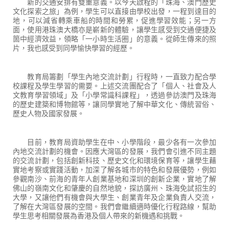
新的交通安排有雙重意義。以今天啟程的「珠海、澳門歷史
文化探索之旅」為例，學生可以直接由學校出發，一程到達目的
地，可以減省轉乘車船的時間和勞累，促進學習效能；另一方
面，使用港珠澳大橋亦是嶄新的體驗，讓學生感受到交通便捷及
箇中經濟效益，領略「一小時生活圈」的意義。從師生傳來的照
片，我也感受到同學愉快學習的經歷。
教育局籌劃「學生內地交流計劃」行程時，一直致力配合學
校課程及學生學習的需要。上述交流團配合了「個人、社會及人
文教育學習領域」及「小學常識科課程」，透過參訪澳門及珠海
的歷史建築和博物館等，讓同學實地了解中華文化、傳統習俗、
歷史人物及國家發展。
目前，教育局資助學生在中、小學階段，最少各有一次參加
內地交流計劃的機會。因應大灣區的發展，我們會引進不同主題
的交流計劃，包括創新科技、歷史文化和環境保育等，讓學生藉
實地考察或實踐活動，加深了解各城市的特色和發展優勢，例如
參觀南沙、前海的青年人創業基地和深圳的創新企業，實地了解
佛山的嶺南文化和肇慶的自然地貌，探訪廣州、珠海免試招生的
大學，又讓他們有機會與大學生、創業青年及企業負責人交流，
了解在大灣區發展的空間。我們會繼續適時優化行程路線，幫助
學生思考相關發展為香港及個人帶來的新機遇和挑戰。