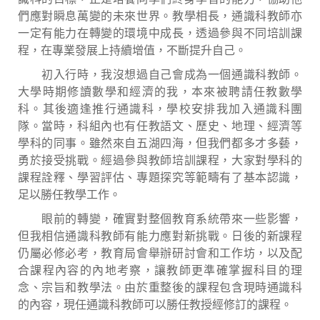
們應對瞬息萬變的未來世界。教學相長，通識科教師亦
一定有能力在轉變的環境中成長，透過參與不同培訓課
程，在專業發展上持續增值，不斷提升自己。
初入行時，我沒想過自己會成為一個通識科教師。
大學時期修讀數學和經濟的我，本來被聘請任教數學
科。其後適逢推行通識科，學校安排我加入通識科團
隊。當時，科組內也有任教語文、歷史、地理、經濟等
學科的同事。雖然來自五湖四海，但我們都多才多藝，
勇於接受挑戰。經過參與教師培訓課程，大家對學科的
課程詮釋、學習評估、專題探究等範疇有了基本認識，
足以勝任教學工作。
眼前的轉變，確實對整個教育系統帶來一些影響，
但我相信通識科教師有能力應對新挑戰。日後的新課程
仍屬必修必考，教育局會舉辦研討會和工作坊，以及配
合課程內容的內地考察，讓教師更準確掌握科目的理
念、宗旨和教學法。由於重整後的課程包含現時通識科
的內容，現任通識科教師可以勝任教授經修訂的課程。