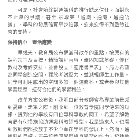
可是，社會始終對通識科的推行缺乏信任。面對永
不止息的爭議，甚至 被取笑「通識、通識，通通唔
識」，學科的發展確實舉步維艱，愈來愈得不到整體社
會的支持。
保持信心 靈活應變
早幾天，教育局公布通識科改革的重點，按原有的
課程宗旨及目標，精簡課程內容，鞏固知識基礎，優化
教材及考評安排，並會設立「適用書目表」。局方希望
為同學創造空間，釋放考試壓力，並減輕師生工作量。
同學可利用騰出的空間多讀一個選修科，或者參與其他
學習經歷，這符合他們的學習利益。
改革方案公布後，我明白部分教師會為專業前景感
到憂慮。走筆之際，剛收到一位教育學院同學傳來的短
訊，提到他的學校有四位專科專教的同工，希望了解教
育局有何措施協助通識科教師轉型。我是過來人，也看
到教師們都投放了不少心血在學科的發展上。然而，通
識科的目標，正是培養同學們終身學習的能力，協助他