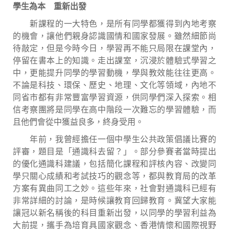
學生為本 重新出發
新課程的一大特色，是所有同學都獲得到內地考察
的機會，讓他們親身認識國情和國家發展。雖然細節尚
待敲定，但是今時今日，學習再不能只局限在課堂內，
停留在書本上的知識。走出課室，沉浸於體驗式學習之
中，更能提升同學的學習動機，學與教效能往往更高。
不論是科技、環保、歷史、地理、文化等領域，內地不
同省市都有非常豐富學習資源，供同學們深入探索。相
信考察團將是同學在高中階段一次難忘的學習體驗，而
且他們會從中獲益良多，終身受用。
年前，我曾經擔任一個中學生公共政策倡議比賽的
評審，題目是「通識科去留？」。部分參賽者當時提出
的優化通識科建議，包括簡化課程和評核內容、改變同
學只關心成績和考試技巧的觀念等，都與教育局的改革
方案有異曲同工之妙。這些年來，社會對通識科已經有
非常詳細的討論，是時候讓教育回歸教育。冀望大家能
讓冠以新名稱後的科目重新出發，以同學的學習利益為
大前提，攜手為培育具國家觀念、香港情懷和國際視野