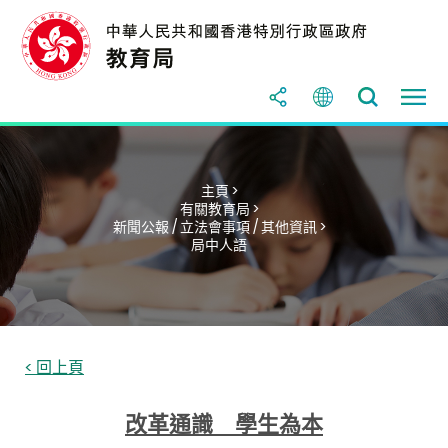
主頁 >
有關教育局 >
新聞公報 / 立法會事項 / 其他資訊 >
局中人語
< 回上頁
改革通識 學生為本