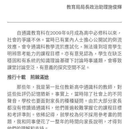
教育局局長政治助理施俊輝
自通識教育科在2009年9月成為高中必修科以來，
社會的爭議不休。當時已有業內人士擔心公開試的倒流
效應，會令通識科教學流於應試化，無法達到培育學生
明辨思考能力的課程目標。亦有意見認為，學生在缺乏
穩固和有系統的知識理論基礎下討論時事議題，會導致
課堂討論空泛，有意義的探究空間不足。
推行十載 荊棘滿途
那些年，我是第一批任教新高中通識科的教師，對
這些批評仍記憶猶新。事實上，當時除了社會上的不同
聲音，學校也要面對家長的種種疑問。由於大部分家長
都沒有修讀過通識科，他們普遍較難掌握它的課程目標
和考評準則。依稀記得，就學校為何不採用參考書的問
題，我和同事便花了一整年的時間向家長說明，才得到
他們的理解和支持。