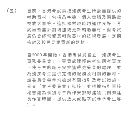
( 五 )
目 前 ， 香 港 考 試 局 按 殘 疾 考 生 所 需 而 提 供 的
輔 助 器 材 ， 包 括 凸 字 機 、 個 人 電 腦 及 閉 路 電
視 放 大 器 等 。 這 批 器 材 現 時 均 運 作 良 好 ， 考
試 局 暫 無 計 劃 增 加 或 更 新 輔 助 器 材 。 但 考 試
局 仍 會 經 常 留 意 輔 助 器 材 的 技 術 發 展 ， 定 期
檢 討 及 按 需 要 添 置 新 的 器 材 。
自 2000 年 開 始 ， 香 港 考 試 局 設 立 「 殘 疾 考 生
事 務 委 員 會 」 ， 專 責 處 理 殘 疾 考 生 應 考 事 宜
， 使 考 生 的 應 考 安 排 獲 得 更 妥 善 的 處 理 ， 並
為 殘 疾 考 生 提 供 完 備 的 服 務 及 相 關 的 器 材 。
該 委 員 會 每 年 均 檢 討 有 關 指 引 及 考 試 措 施 ，
呈 交 「 會 考 委 員 會 」 批 核 ， 並 根 據 指 引 審 核
秘 書 處 為 個 別 考 生 所 作 安 排 的 建 議 （ 例 如 延
長 作 答 時 間 ， 提 供 放 大 或 點 字 試 卷 予 考 生 等
） 。