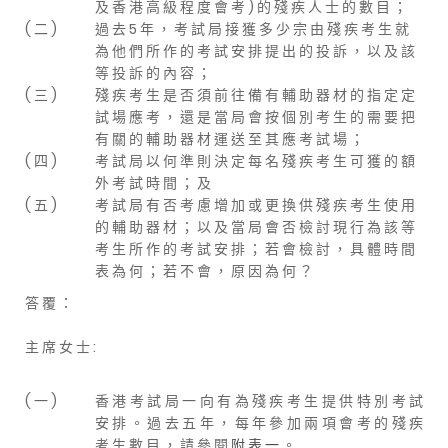
及 香 港 高 級 程 度 會 考 ) 的 殘 疾 人 士 的 數 目 ；
( 二 )
過 去 5 年 ， 考 試 局 接 獲 多 少 宗 由 殘 疾 考 生 就
為 他 們 所 作 的 考 試 安 排 提 出 的 投 訴 ， 以 及 該
等 投 訴 的 內 容 ；
( 三 )
殘 疾 考 生 是 否 須 前 往 備 有 輔 助 器 材 的 指 定 定
試 場 應 考 ， 還 是 當 局 會 按 個 別 考 生 的 需 要 把
有 關 的 輔 助 器 材 運 送 至 其 應 考 試 場 ；
( 四 )
考 試 局 以 何 準 則 決 定 每 名 殘 疾 考 生 可 獲 的 額
外 考 試 時 間 ； 及
( 五 )
考 試 局 有 否 考 慮 增 加 或 更 換 供 殘 疾 考 生 使 用
的 輔 助 器 材 ； 以 及 當 局 會 否 檢 討 現 行 為 該 等
考 生 所 作 的 考 試 安 排 ； 若 會 檢 討 ， 具 體 時 間
表 為 何 ； 若 不 會 ， 原 因 為 何 ？
答 覆 ：
主 席 女 士 :
( 一 )
香 港 考 試 局 一 向 有 為 殘 疾 考 生 提 供 特 別 考 試
安 排 。 過 去 五 年 ， 每 年 參 加 兩 項 會 考 的 殘 疾
考 生 數 目 ， 請 參 閱
附 表 一
。