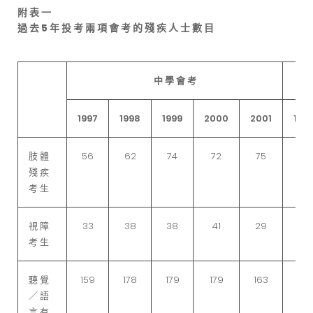
附 表 一
過 去 5 年 投 考 兩 項 會 考 的 殘 疾 人 士 數 目
中 學 會 考
1997
1998
1999
2000
2001
199
肢 體
56
62
74
72
75
9
殘 疾
考 生
視 障
33
38
38
41
29
14
考 生
聽 覺
159
178
179
179
163
21
／ 語
言 有