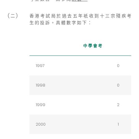
( 二 )
香 港 考 試 局 於 過 去 五 年 衹 收 到 十 三 宗 殘 疾 考
生 的 投 訴 。 具 體 數 字 如 下 ：
中 學 會 考
1997
0
1998
0
1999
2
2000
1