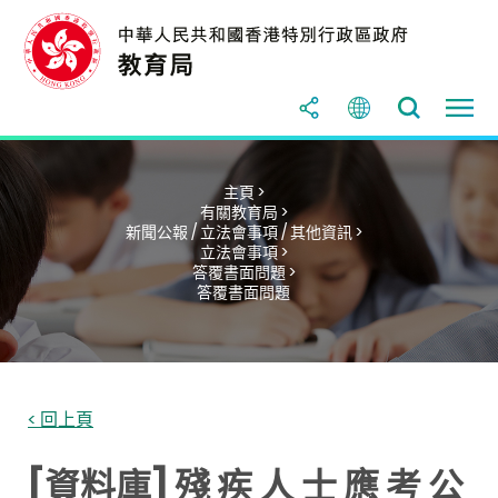
主頁 >
有關教育局 >
新聞公報 / 立法會事項 / 其他資訊 >
立法會事項 >
答覆書面問題 >
答覆書面問題
< 回上頁
[資料庫] 殘 疾 人 士 應 考 公