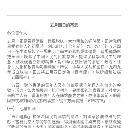
五月四日的再思
各位青年人︰
五月，正是春霧消散、微風吹送、大地暖和的好時節。正當我們
享受這怡人的初夏時，別忘記八十七年前
(
一九一九年
)
的五月四
日，在中國掀起了一場由北京學生發起的愛國運動。這場運動席
捲全國，喚起了中國人民的民族意識，提倡了科學和民主的理
念，鼓吹破舊立新的精神，對中華民族日後的思想、政治、社
會、文化和教育均影響深遠。所以，中華人民共和國在一九四九
年成立以後，正式將五月四日定為「青年節」，以延續和弘揚
「五四精神」。
「五四」對於香港的青年人又有何啟示呢？年輕人有無比的幹
勁、活力，如大鵬展趐、旭日初升，是國家的珍貴資源、社會未
來的主人翁。香港的青年人在緬懷歷史之餘，亦應學習前人的愛
國熱忱和對國家民族的承擔，從三方面發揚「五四精神」：
(一
)
心繫祖國
「五四運動」標誌着國民對國情的關注、對國家發展作出的貢
獻。當日北京大學的學生運動，得到全國關注與支持，最終改變
了政局的發展。今天，國家面對多方面的挑戰與機遇，不論是經