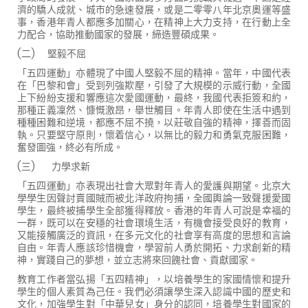
濟的驕人成就、城市的急速發展，或是二零零八年北京奧運等盛
事，香港年青人都應多加關心，在精神上大力支持，在行動上全
力配合，協助推動國家的發展，締造豐碩成果。
(二
)
堅毅不屈
「五四運動」亦體現了中國人堅毅不屈的精神。當年，中國代表
在「巴黎和會」受到列強欺壓，引發了大規模的示威行動，全國
上下紛紛支援和響應這次愛國運動，最終，我國代表拒簽和約，
那種正義凜然、慷慨激昂，舉世觸目。年青人即使在生活中遇到
種種困難和逆境，都應不屈不撓，以莊敬自強的精神，擇善而固
執。只要堅守原則，懷着信心，以無比的毅力和勇氣克服困難，
奮發圖強，終必有所成。
(三)
力學求新
「五四運動」亦表現出社會大眾對年青人的愛護與期望。北京大
學學生因聲討賣國賊而被北洋政府拘捕，全國輿論一致聲援愛國
學生，最終被捕學生全部獲得釋放。香港的年青人可說是幸福的
一群，既可以在安穩的社會環境生活，有機會接受良好的教育，
又能接觸廣泛的資訊，在多元文化的社會享有高度的思想和言論
自由。年青人應該珍惜機會，學習前人勇於開拓、力求創新的精
神，實踐自己的夢想，並立志將來回餽社會、貢獻國家。
教育工作者當弘揚「五四精神」，以培養學生的家國情懷和提升
學生的個人素質為己任。我們必須讓學生深入認識中國的歷史和
文化，加強學生對「中華兒女」身分的認同，培養學生對國家的