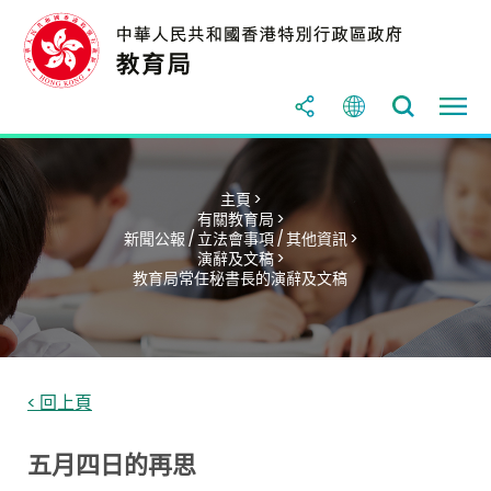
主頁 >
有關教育局 >
新聞公報 / 立法會事項 / 其他資訊 >
演辭及文稿 >
教育局常任秘書長的演辭及文稿
< 回上頁
五月四日的再思