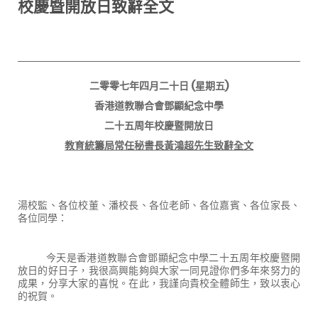
校慶暨開放日致辭全文
二零零七年四月二十日
(
星期
五
)
香港道教聯合會鄧顯紀念中學
二十五周年校慶暨開放日
教育統籌局常任秘書長黃鴻超先生致辭全文
湯校監、各位校董、潘校長、各位老師、各位嘉賓、各位家長、
各位同學：
今天是香港道教聯合會鄧顯紀念中學
二十五
周年校慶暨開
放日的好日子，我很高興能夠與大家一同見證你們多年來努力的
成果，分享大家的喜悅。在此，我謹向貴校全體師生，致以衷心
的祝賀。