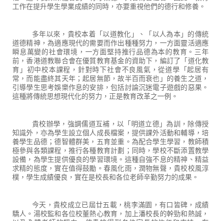
工作在提升學生學業成績的同時，亦要重視他們的德行和修養。
多年以來，貴校本着「以道教化」、「以人為本」的傳統
道德精神，為適應現代的需要而作出種種努力，一方面靈活適應
瞬息萬變的社會環境，一方面堅持推行品德為本的教育。三年
前，香港道教聯合會在優質教育基金的資助下，編訂了「道化教
育」初中校本課程，針對時下社會不良風氣，從道學「起居有
常，而能盡終其天年；起居無節，故半百而衰也」的養生之道，
引導學生思考娛樂作息的安排，包括討論沉迷電子遊戲的惡果。
這種將傳統思想現代化的努力，正是教育改革之一例。
貴校辦學，強調儒道互補，以「明道立德」為訓，除傳授
知識外，亦為學生設立個人成長檔案，提供課外活動和輔導，培
養學生品德；德智體群美，五育並重。為配合學生學習，教師積
極參與各類課程，推行各種教育計劃；同時，學校不斷添置教學
設備，為學生提供優良的學習環境。這種自強不息的精神、精益
求精的態度，實在值得鼓勵。春風化雨，潤物無聲，貴校校風淳
樸，學生成績優良，實在是校長和各位老師辛勤努力的成果。
今天，貴校成立已屆廿五載，桃李滿園，有口皆碑，成績
驕人。湯校監和各位校董熱心教育，加上潘校長的幹勁和熱誠，