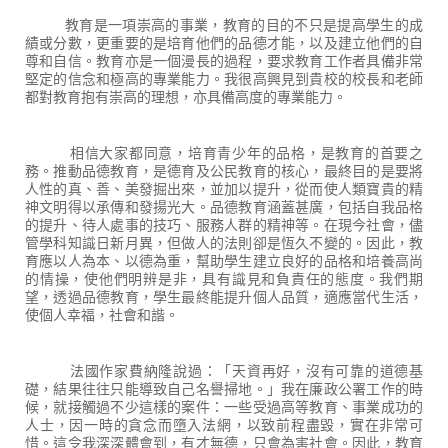
教育是一項崇高的事業，教育的目的不只是提高學生的成
績或分數，更重要的是培育他們的品德才能，以及建立他們的自
尊和自信。教育亦是一個漫長的過程，要求教育工作者具備非常
堅定的信念和極高的專業能力。我很高興見到貴校的校長和老師
都對教育抱有崇高的理想，亦具備高度的專業能力。
相信大家都同意，培育青少年的品格，是教育的首要之
務。推動品德教育，是德育及公民教育的核心，最終目的是要將
人性的真、善、美發掘出來，並加以提升，從而使人類寶貴的精
神文明得以承傳和發揚光大。品德教育涵蓋甚廣，包括自我品格
的提升、待人處事的技巧、服務人群的精神等。在現今社會，儘
管學科知識日新月異，但做人的法則卻是恆久不變的。因此，教
育應以人為本、以德為重，幫助學生建立良好的品格和培養高尚
的情操，使他們明辨是非，具有識見和負責任的態度。我們期
望，透過品德教育，學生最終能提升個人品質，適應當代生活，
使個人幸福，社會和諧。
法國作家費納隆說過：「天資再好，沒有可靠的道德基
礎，結果往往只能導致自己名譽掃地。」我在廉政公署工作的時
候，就接觸過不少這樣的案件：一些受過高等教育、事業成功的
人士，因一時的貪念而墮入法網，以致前程盡毀，實在非常可
惜。這令我深深體會到，有才無德，只會為害社會。因此，教育