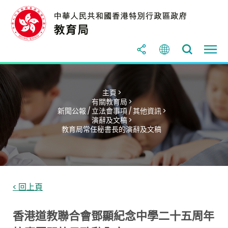
主頁 >
有關教育局 >
新聞公報 / 立法會事項 / 其他資訊 >
演辭及文稿 >
教育局常任秘書長的演辭及文稿
< 回上頁
香港道教聯合會鄧顯紀念中學二十五周年