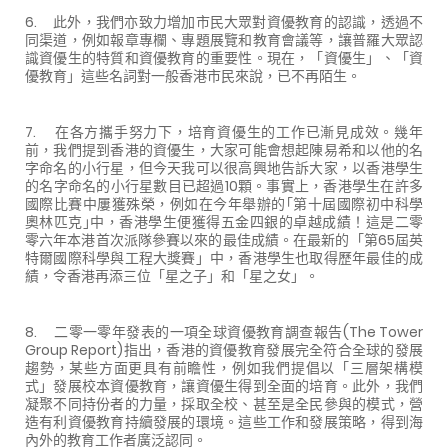
6. 此外，我們亦致力增加市民大眾對資優教育的認識，透過不
同渠道，例如報章專欄、專題展覽和教育會議等，讓普羅大眾認
識資優生的特質和資優教育的重要性。現在，「資優生」、「資
優教育」這些名詞對一般香港市民來說，已不再陌生。
7. 在各方攜手努力下，培育資優生的工作已漸見成效。幾年
前，我們提到香港的資優生，大家可能會想起陳易希和以他的名
字命名的小行星，但今天我可以很高興地告訴大家，以香港學生
的名字命名的小行星數目已超過10顆。事實上，香港學生在許多
國際比賽中屢獲殊榮，例如在今年舉辦的｢第十屆國際初中科學
奧林匹克｣中，香港學生便獲得五金四銀的卓越成績！這是二零
零六年本港首次派隊參賽以來的最佳成績。在最新的「第65屆英
特爾國際科學與工程大獎賽」中，香港學生也取得歷年最佳的成
績，令香港再添三位「星之子」和「星之女」。
8. 二零一零年發表的一項全球資優教育調查報告(The Tower
Group Report)指出，香港的資優教育發展完全符合全球的發展
趨勢，某些方面更具有前瞻性，例如我們提倡以「三層架構模
式」發展校本資優教育，讓資優生得到全面的培育。此外，我們
凝聚不同持份者的力量，採取全校、甚至是全民參與的模式，營
造有利資優教育持續發展的環境。這些工作和發展策略，得到海
內外的教育工作者廣泛認同。