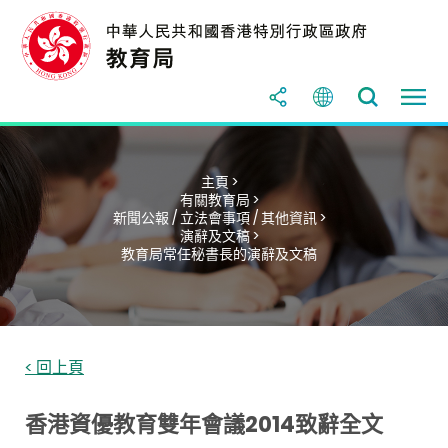
主頁 >
有關教育局 >
新聞公報 / 立法會事項 / 其他資訊 >
演辭及文稿 >
教育局常任秘書長的演辭及文稿
< 回上頁
香港資優教育雙年會議2014致辭全文