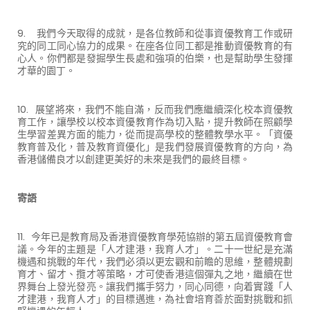
9. 我們今天取得的成就，是各位教師和從事資優教育工作或研
究的同工同心協力的成果。在座各位同工都是推動資優教育的有
心人。你們都是發掘學生長處和強項的伯樂，也是幫助學生發揮
才華的園丁。
10. 展望將來，我們不能自滿，反而我們應繼續深化校本資優教
育工作，讓學校以校本資優教育作為切入點，提升教師在照顧學
生學習差異方面的能力，從而提高學校的整體教學水平。「資優
教育普及化，普及教育資優化」是我們發展資優教育的方向，為
香港儲備良才以創建更美好的未來是我們的最終目標。
寄語
11. 今年已是教育局及香港資優教育學苑協辦的第五屆資優教育會
議。今年的主題是「人才建港，我育人才」。二十一世紀是充滿
機遇和挑戰的年代，我們必須以更宏觀和前瞻的思維，整體規劃
育才、留才、攬才等策略，才可使香港這個彈丸之地，繼續在世
界舞台上發光發亮。讓我們攜手努力，同心同德，向着實踐「人
才建港，我育人才」的目標邁進，為社會培育善於面對挑戰和抓