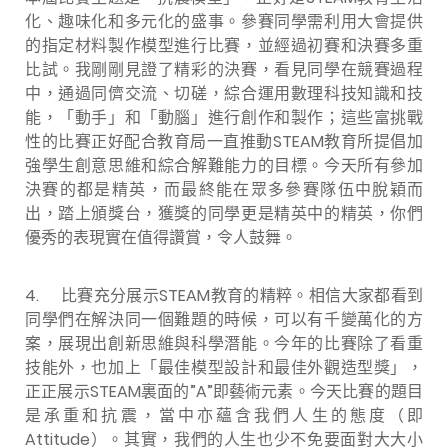
化、趣味化和多元化的盛事。參賽同學需利用大會提供
的指定材料製作模型進行比賽，並經過初賽和決賽多重
比試。我剛剛見證了精彩的決賽，看見同學在競賽過程
中，通過同儕交流、切磋，綜合運用數理科技知識和技
能，「動手」和「動腦」進行創作和製作；這些富挑戰
性的比賽正好配合教育局一直推動STEAM教育所提倡加
強學生創意思維和綜合解難能力的目標。今天所有參加
決賽的都是精英，而最終能在眾多參賽隊伍中脫穎而
出，踏上頒獎台，獲獎的同學更是精英中的精英，你們
優秀的表現實在值得讚賞，令人鼓舞。
4.
比賽充分展示STEAM教育的精粹。相信大家都看到
同學們在解決同一個難題的時候，可以有千變萬化的方
案，展現出創新思維與科學潛能。今年的比賽除了看重
技能外，也加上「最佳模型設計和最佳外觀造型獎」，
正正展示STEAM裏面的”A”即藝術元素。今天比賽的題目
是承重和抗震，當中亦蘊含我們人生的態度（即
Attitude）。其實，我們的人生也少不免要面對大大小