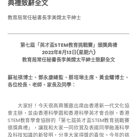
典禮致辭全文
教育局常任秘書長李美嫦太平紳士
第七屆「英才盃
STEM
教育挑戰賽」頒獎典禮
20
22
年
8
月
13
日
(
星期六
)
教育局常任秘書長李美嫦
太平紳士
致辭
全文
蘇祉祺博士、
鄧永康
總監、蔡培琳主席、黃金耀博士、
各位校長、老師、家長及同學：
大家好！今天很高興獲邀出席由香港新一代文化協
會主辦，並由香港科學園和香港科學英才會合辦，香港
STEM教育學會協辦的「第七屆英才盃STEM教育挑戰賽
頒獎典禮」，讓我和大家一同欣賞及表揚同學融滙科學
及科技知識的新發明，分享大家得獎的喜悅。今年的挑