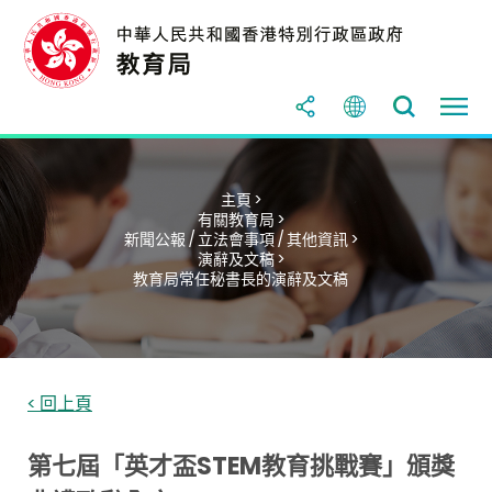
主頁 >
有關教育局 >
新聞公報 / 立法會事項 / 其他資訊 >
演辭及文稿 >
教育局常任秘書長的演辭及文稿
< 回上頁
第七屆「英才盃STEM教育挑戰賽」頒獎