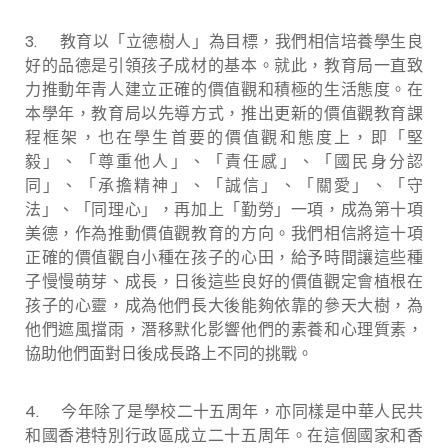
3. 教育以「立德樹人」為目標，我們相信培養學生良
好的品德是引領孩子成材的基本。就此，教育局一直致
力推動年青人建立正確的價值觀和積極的生活態度。在
本學年，教育局以先導方式，推出更新的價值觀教育課
程框架，也在學生首要的價值觀和態度上，即「堅
毅」、「尊重他人」、「責任感」、「國民身分認
同」、「承擔精神」、「誠信」、「關愛」、「守
法」、「同理心」，再加上「勤勞」一項，成為第十項
美德，作為推動價值觀教育的方向。我們相信將這十項
正確的價值觀自小種在孩子的心田，給予時間讓這些種
子慢慢萌芽、成長，日後這些良好的價值觀定會植根在
孩子的心靈，成為他們長大後能夠依靠的參天大樹，為
他們遮風擋雨，潛移默化影響他們的素養和心理質素，
協助他們面對日後成長路上不同的挑戰。
4. 今年除了是學校二十五周年，亦同樣是中華人民共
和國香港特別行政區成立二十五周年。在這個國家和香