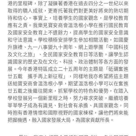
港的里程碑，除了凝鍊著香港在過去四分之一世紀以來
取得的驕人成就，更寄托著我們對更美好將來的熱切期
待和信心。事實上，培養學生的國家觀念，是學校教育
應有之責。我樂見寶安商會温浩根小學在推行國民教育
及國家安全教育上不遺餘力，提高學生的國家安全意識
和守法意識。學校積極安排學生參加相關活動，如國慶
升旗禮、九一八事變九十周年、網上遊學團「中國科技
及文化之旅」、全民國家安全教育日等活動，讓學生認
識國家的歷史及在文化、科技、政治體制等各方面的發
展。今年香港特區成立二十五周年的主題是「砥礪奮進
廿五載 攜手再上新征程」，同樣地我亦希望將這主題
送給寶安商會温浩根小學，期望温浩根小學可以在奮進
廿五載之後繼往開來，抓緊學校的特色和優勢，在踏入
學校發展另一個新里程之時，努力尋求突破，繼續培養
莘莘學子成為有識見、對社會有承擔、具國家觀念，同
時抱有香港情懷和國際視野的國家棟樑，讓他們將來能
把握機遇，融入國家發展大局，為國家貢獻所長。