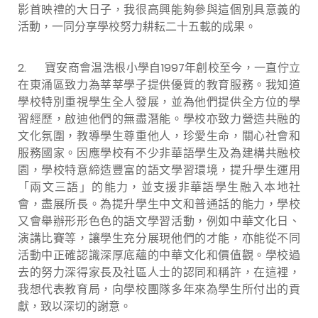
影首映禮的大日子，我很高興能夠參與這個別具意義的
活動，一同分享學校努力耕耘二十五載的成果。
2. 寶安商會温浩根小學自1997年創校至今，一直佇立
在東涌區致力為莘莘學子提供優質的教育服務。我知道
學校特別重視學生全人發展，並為他們提供全方位的學
習經歷，啟迪他們的無盡潛能。學校亦致力營造共融的
文化氛圍，教導學生尊重他人，珍愛生命，關心社會和
服務國家。因應學校有不少非華語學生及為建構共融校
園，學校特意締造豐富的語文學習環境，提升學生運用
「兩文三語」的能力，並支援非華語學生融入本地社
會，盡展所長。為提升學生中文和普通話的能力，學校
又會舉辦形形色色的語文學習活動，例如中華文化日、
演講比賽等，讓學生充分展現他們的才能，亦能從不同
活動中正確認識深厚底蘊的中華文化和價值觀。學校過
去的努力深得家長及社區人士的認同和稱許，在這裡，
我想代表教育局，向學校團隊多年來為學生所付出的貢
獻，致以深切的謝意。