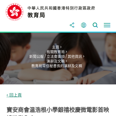
主頁 >
有關教育局 >
新聞公報 / 立法會事項 / 其他資訊 >
演辭及文稿 >
教育局常任秘書長的演辭及文稿
< 回上頁
寶安商會温浩根小學銀禧校慶微電影首映