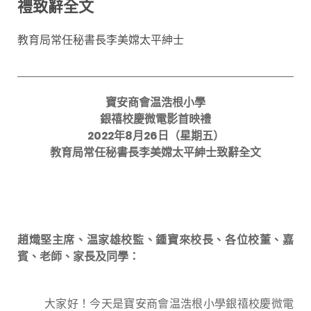
禮致辭全文
教育局常任秘書長李美嫦太平紳士
寶安商會温浩根小學
銀禧校慶微電影首映禮
2022
年
8
月
26
日（星期
五
）
教育局常任秘書長李美嫦太平紳士致辭全文
趙熾堅主席
、
温
家雄校監、鍾寶來校長、各位校董、嘉
賓、老師、家長及同學：
大家好！今天是寶安商會温浩根小學銀禧校慶微電