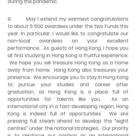
during the pandemic.
9.
May I extend my warmest congratulations
to about 5 500 awardees under the two Funds this
year. In particular, I would like to congratulate our
non-local awardees on your excellent
performance. As guests of Hong Kong, I hope you
all find studying in Hong Kong a fruitful experience.
We hope you will treasure Hong Kong as a home
away from home. Hong Kong also treasures your
presence. We encourage you to stay in Hong Kong
to pursue your studies and career after
graduation, as Hong Kong is a place full of
opportunities for talents like you. As an
international city in a fast-developing region, Hong
Kong is indeed full of opportunities. We are
pressing full steam ahead to develop the “eight
centres” under the national strategies. Our priority
is to reinforce our position as an international