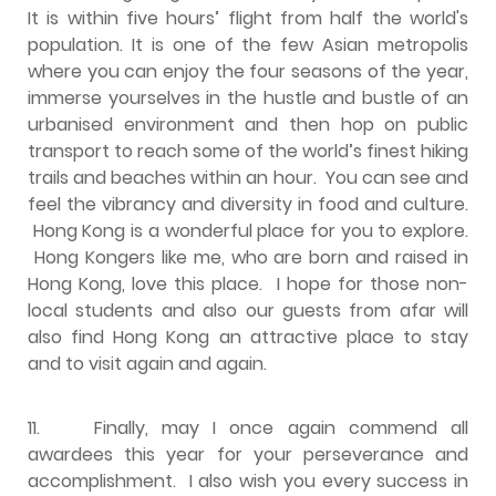
It is within five hours’ flight from half the world's
population. It is one of the few Asian metropolis
where you can enjoy the four seasons of the year,
immerse yourselves in the hustle and bustle of an
urbanised environment and then hop on public
transport to reach some of the world’s finest hiking
trails and beaches within an hour. You can see and
feel the vibrancy and diversity in food and culture.
Hong Kong is a wonderful place for you to explore.
Hong Kongers like me, who are born and raised in
Hong Kong, love this place. I hope for those non-
local students and also our guests from afar will
also find Hong Kong an attractive place to stay
and to visit again and again.
11.
Finally, may I once again commend all
awardees this year for your perseverance and
accomplishment. I also wish you every success in