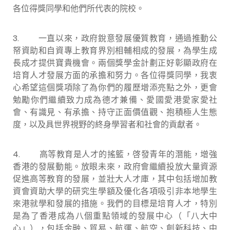
各位得獎同學和他們所代表的院校。
3.
一直以來，政府銳意發展優質教育，通過推動公
帑資助和自資專上教育界別相輔相成的發展，為學生成
長成才提供寶貴機會。兩個獎學金計劃正好彰顯政府在
培育人才發展方面的承擔和努力。各位得獎同學，我衷
心希望這個獎項除了為你們的履歷增添亮點之外，更會
勉勵你們繼續致力成為德才兼備、愛國愛港愛家愛社
會、有識見、有承擔、持守正面價值觀、抱積極人生態
度，以及具世界視野的終身學習者和社會的貢獻者。
4.
高等教育是人才的搖籃，啓發青年的潛能，增強
香港的發展動能。放眼未來，政府會繼續投放大量資源
促進高等教育的發展，並壯大人才庫，其中包括增加教
資會資助大學的研究生學額及優化各項吸引非本地學生
來港就學和發展的措施。我們的目標是培育人才，特別
是為了香港成為八個重點領域的發展中心（「八大中
心」），包括金融、貿易、航運、航空、創新科技、中