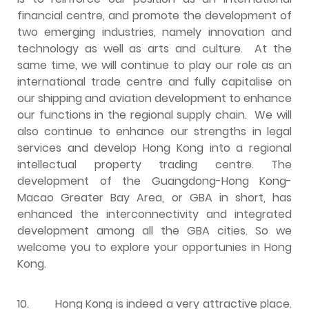
financial centre, and promote the development of
two emerging industries, namely innovation and
technology as well as arts and culture. At the
same time, we will continue to play our role as an
international trade centre and fully capitalise on
our shipping and aviation development to enhance
our functions in the regional supply chain. We will
also continue to enhance our strengths in legal
services and develop Hong Kong into a regional
intellectual property trading centre. The
development of the Guangdong-Hong Kong-
Macao Greater Bay Area, or GBA in short, has
enhanced the interconnectivity and integrated
development among all the GBA cities. So we
welcome you to explore your opportunies in Hong
Kong.
10.
Hong Kong is indeed a very attractive place.