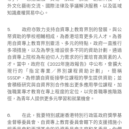
外文化藝術交流、國際法律及爭議解決服務，以及區域
知識產權貿易中心。
5.
政府亦致力支持自資專上教育界別的發展，與公
帑資助的學校相輔相成，為香港培育更多元人才。為善
用自資專上教育界別靈活、多元的特點，政府一直推行
多項措施，以及為學生增設很多不同的資助計劃，通過
自資專上院校為有迫切人力需求的行業培育高質素的人
才。當中，政府在《2022年施政報告》中公布，會擴大
現行的「指定專業／界別課程資助計劃」，簡稱
SSSDP，為修讀自資銜接學位課程的學生提供資助；並
會積極研究與自資界別合作推出更多應用學位課程，加
強職業專才教育在專上程度的定位，以完善職專進階路
徑，為青年人提供更多元學習和就業機會。
6.
在此，我要特別感謝香港特別行政區政府獎學基
金督導委員會、自資專上教育委員會轄下的支援措施小