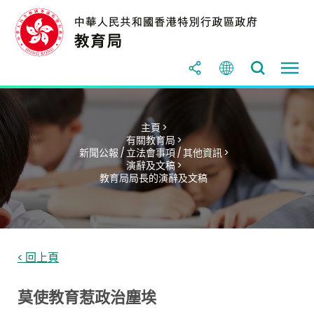
主頁 >
有關教育局 >
新聞公報 / 立法會事項 / 其他資訊 >
演辭及文稿 >
教育局局長的演辭及文稿
< 回上頁
莫使教育惹政治塵埃