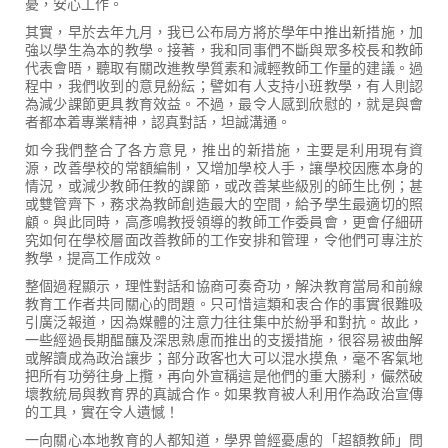
憂，安心工作。
其實，早於去年九月，我已公布局方將於學年中推出新措施，加
強以學生為本的教學。接著，我和同事們不斷與眾多校長和教師
代表會晤，聽取有關改進教學質素和減輕教師工作量的建議。過
程中，我們收到的意見紛紜；譬如有人支持小班教學，有人則認
為減少課節更具教育效益。不過，最令人感到欣慰的，就是與會
者都本着專業精神，認真對話，坦誠溝通。
如今我們整合了各方意見，推出的新措施，主要是利用現有資
源，改善學校的常額編制，又增加學校人手，讓學校因應本身的
情況，或減少教師任教的課節，或改善某些級別的師生比例；甚
或雙管齊下，務求為教師創造最大的空間，給予學生最適切的照
顧。與此同時，高彥鳴教授領導的教師工作委員會，更會仔細研
究如何在學校層面改善教師的工作安排和管理，令他們可專注於
教學，提高工作成效。
整個過程顯示，理性對話和協商可奏奇功，解決教育當局和前線
教育工作者共同關心的問題。只可惜這類和衷合作的事實很難吸
引廣泛報道，因為媒體的注意力往往集中於紛爭和對抗。故此，
一些經過長期醖釀及深思熟慮而推出的支援措施，很容易被曲解
或解讀成為政治讓步；部分政客也大可以混水摸魚，毫不客氣地
把所有功勞往身上攬，再向外宣稱這是他們的重大勝利，儼然破
壞教統局與教育界的真誠合作。如果教育被人利用作為政治宣傳
的工具，實在令人遺憾！
一向關心本地教育的人都知道，學界曾經憂慮的「超額教師」問