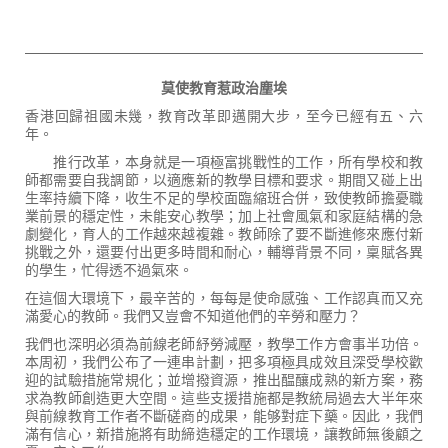
莫使教育惹政治塵埃
香港回歸祖國未幾，教育改革即邁開大步，至今已經有五、六
年。
推行改革，本身就是一項極富挑戰性的工作，所有學校和教
師都需要自我調節，以適應新的教學目標和要求。期間又碰上出
生率持續下降，收生不足的學校面臨縮班合併，致使教師擔憂職
業前景的穩定性，未能安心教學；加上社會風氣和家庭結構的急
劇變化，育人的工作越來越複雜。教師除了要不斷進修來應付新
挑戰之外，還要付出更多時間和耐心，輔導背景不同，稟賦各異
的學生，忙得透不過氣來。
在這個大環境下，最辛苦的，每每是使命感強、工作認真而又充
滿愛心的教師。我們又豈會不知道他們的辛勞和壓力？
我們也深明必須為前線老師紓勞減壓，教學工作方會事半功倍。
本周初，我們公布了一連串計劃，把多項極具成效且深受學校歡
迎的試驗措施常規化；並增撥資源，推出醖釀成熟的新方案，務
求為教師創造更大空間。這些支援措施都是教統局過去大半年來
與前線教育工作者不斷磋商的成果，能够對症下藥。因此，我們
滿有信心，新措施將有助締造穩定的工作環境，讓教師無後顧之