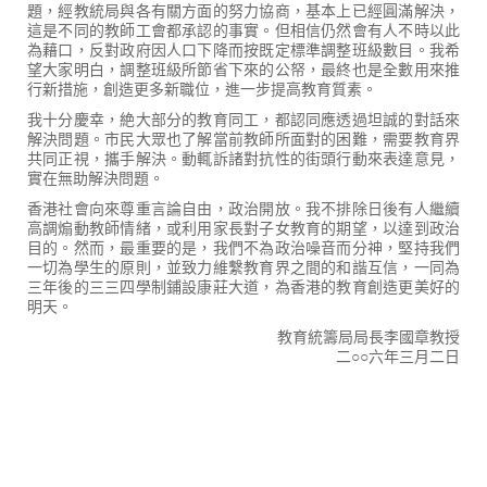
題，經教統局與各有關方面的努力協商，基本上已經圓滿解決，
這是不同的教師工會都承認的事實。但相信仍然會有人不時以此
為藉口，反對政府因人口下降而按既定標準調整班級數目。我希
望大家明白，調整班級所節省下來的公帑，最終也是全數用來推
行新措施，創造更多新職位，進一步提高教育質素。
我十分慶幸，絶大部分的教育同工，都認同應透過坦誠的對話來
解決問題。市民大眾也了解當前教師所面對的困難，需要教育界
共同正視，攜手解決。動輒訴諸對抗性的街頭行動來表達意見，
實在無助解決問題。
香港社會向來尊重言論自由，政治開放。我不排除日後有人繼續
高調煽動教師情緒，或利用家長對子女教育的期望，以達到政治
目的。然而，最重要的是，我們不為政治噪音而分神，堅持我們
一切為學生的原則，並致力維繫教育界之間的和諧互信，一同為
三年後的三三四學制鋪設康莊大道，為香港的教育創造更美好的
明天。
教育統籌局局長李國章教授
二○○六年三月二日