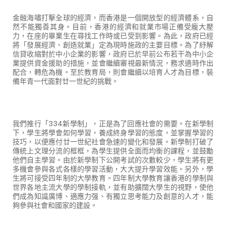
金融海嘯打擊全球的經濟，而香港是一個開放型的經濟體系，自
然不能獨善其身。目前，香港的經濟和就業市場正備受龐大壓
力，在座的畢業生在尋找工作時或已受到影響。為此，政府已經
將「發展經濟、創造就業」定為現時施政的主要目標。為了紓解
信貸收縮對於中小企業的影響，政府已於早前公布若干為中小企
業提供資金援助的措施，並會繼續審視最新情況，務求適時作出
配合，轉危為機。至於教育局，則會繼續以培育人才為目標，裝
備年青一代面對廿一世紀的挑戰。
我們推行「
334
新學制」，正是為了回應社會的需要。在新學制
下，學生將學會如何學習，養成終身學習的態度，並掌握學習的
技巧，以便應付廿一世紀社會急速的變化和發展。新學制打破了
傳統上文理分流的框框，為學生提供全面而均衡的課程，並鼓勵
他們自主學習。由於新學制下公開考試的次數較少，學生將有更
多機會參與各式各樣的學習活動，大大提升學習效能。另外，學
生將可接受四年制的大學教育。四年制大學教育讓香港的學制與
世界各地主流大學的學制接軌，並有助擴闊大學生的視野，使他
們成為知識廣博、適應力强、有獨立思考能力及創意的人才，能
夠參與社會和國家的建設。