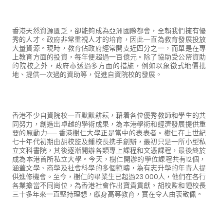
香港天然資源匱乏，卻能夠成為亞洲國際都會，全賴我們擁有優
秀的人才。政府非常重視人才的培育，因此一直為教育發展投放
大量資源。現時，教育佔政府經常開支近四分之一，而單是在專
上教育方面的投資，每年便超過一百億元。除了協助受公帑資助
的院校之外，政府亦透過多方面的措施，例如以象徵式地價批
地、提供一次過的資助等，促進自資院校的發展。
香港不少自資院校一直默默耕耘，藉着各位優秀教師和學生的共
同努力，創造出卓越的學術成果，為本港學術和經濟發展提供重
要的原動力── 香港樹仁大學正是當中的表表者。樹仁在上世紀
七十年代初期由胡校監及鍾校長携手創辦，最初只是一所小型私
立文科書院，其後逐漸開辦各類專上課程和文憑課程，最後終於
成為本港首所私立大學。今天，樹仁開辦的學位課程共有
12
個，
涵蓋文學、商學及社會科學的多個範疇，為有志升學的年青人提
供進修機會。至今，樹仁的畢業生已超過
23 000
人，他們在各行
各業擔當不同崗位，為香港社會作出寶貴貢獻。胡校監和鍾校長
三十多年來一直堅持理想，獻身高等教育，實在令人由衷敬佩。