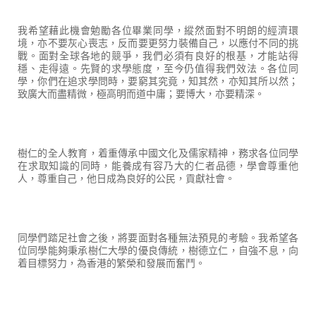
我希望藉此機會勉勵各位畢業同學，縱然面對不明朗的經濟環
境，亦不要灰心喪志，反而要更努力裝備自己，以應付不同的挑
戰。面對全球各地的競爭，我們必須有良好的根基，才能站得
穩、走得遠。先賢的求學態度，至今仍值得我們效法。各位同
學，你們在追求學問時，要窮其究竟，知其然，亦知其所以然；
致廣大而盡精微，極高明而道中庸；要博大，亦要精深。
樹仁的全人教育，着重傳承中國文化及儒家精神，務求各位同學
在求取知識的同時，能養成有容乃大的仁者品德，學會尊重他
人，尊重自己，他日成為良好的公民，貢獻社會。
同學們踏足社會之後，將要面對各種無法預見的考驗。我希望各
位同學能夠秉承樹仁大學的優良傳統，樹德立仁，自強不息，向
着目標努力，為香港的繁榮和發展而奮鬥。