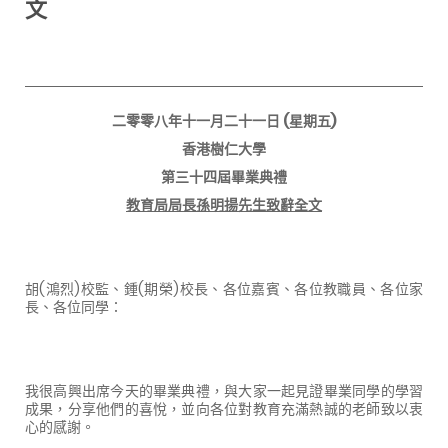
文
二零零八年十一月二十一日
(
星期五
)
香港樹仁大學
第三十四屆畢業典禮
教育局局長孫明揚先生致辭全文
胡
(
鴻烈
)
校監、鍾
(
期榮
)
校長、各位嘉賓、各位教職員、各位家
長、各位同學：
我很高興出席今天的畢業典禮，與大家一起見證畢業同學的學習
成果，分享他們的喜悅，並向各位對教育充滿熱誠的老師致以衷
心的感謝。