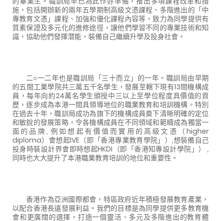
的畢業生。職訓局早已為此作好準備，推出多項課程改革和措
施，包括開辦新的兩年五學期制高級文憑課程、多階進出的「中
專教育文憑」課程、加強和優化課程內容等，致力為同學提供有
質素保證及多元化的進修途徑，讓他們學習不同的專業技術和知
識，協助他們發揮潛能，裝備自己繼續升學及投身社會。
二○一二年也是職訓局「三十而立」的一年。職訓局由早期
的五間工業學院共三萬五千名學生，發展至轄下現有
13
間機構成
員，每年向約
24
萬名學生頒授中三以上至學位程度具價值的資
歷，逐步成為本港一間具領導地位的職業教育和培訓機構。特別
在過去十年，職訓局成功為旗下的機構成員奠下清晰明確的定位
和敏銳的發展策略，令各機構成員在不同領域和範疇成為獨當一
面的品牌
,
例如想起有價值而實用的高級文憑（
higher
diploma
）會想起
IVE
（即「香港專業教育學院」）
,
想裝備自己
投身時裝設計界會即時想起
HKDI
（即「香港知專設計學院」）
,
同時也大大提升了本港職業教育培訓的地位和重要性。
香港作為亞洲國際都會，特區政府近年積極發展教育產業，
以配合香港長遠發展利益。我們的目標是為同學提供更多教育機
會和更廣闊的選擇，打造一個靈活、多元及多階進出的教育體