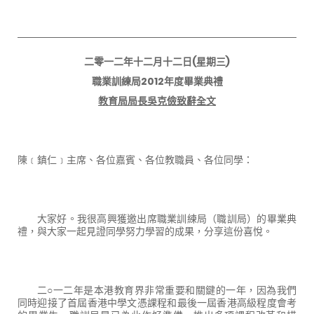
二零一二年十二月十二日
(
星期三
)
職業訓練局
2012
年度畢業典禮
教育局局長吳克儉致辭全文
陳﹝鎮仁﹞主席、各位嘉賓、各位教職員、各位同學：
大家好。我很高興獲邀出席職業訓練局（職訓局）的畢業典
禮，與大家一起見證同學努力學習的成果，分享這份喜悅。
二○一二年是本港教育界非常重要和關鍵的一年，因為我們
同時迎接了首屆香港中學文憑課程和最後一屆香港高級程度會考