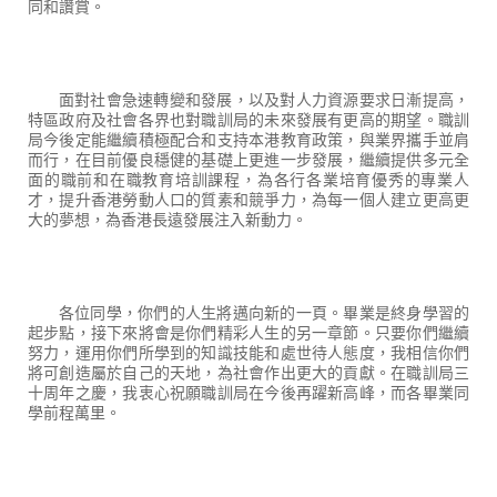
同和讚賞。
面對社會急速轉變和發展，以及對人力資源要求日漸提高，
特區政府及社會各界也對職訓局的未來發展有更高的期望。職訓
局今後定能繼續積極配合和支持本港教育政策，與業界攜手並肩
而行，在目前優良穩健的基礎上更進一步發展，繼續提供多元全
面的職前和在職教育培訓課程，為各行各業培育優秀的專業人
才，提升香港勞動人口的質素和競爭力，為每一個人建立更高更
大的夢想，為香港長遠發展注入新動力。
各位同學，你們的人生將邁向新的一頁。畢業是終身學習的
起步點，接下來將會是你們精彩人生的另一章節。只要你們繼續
努力，運用你們所學到的知識技能和處世待人態度，我相信你們
將可創造屬於自己的天地，為社會作出更大的貢獻。在職訓局三
十周年之慶，我衷心祝願職訓局在今後再躍新高峰，而各畢業同
學前程萬里。