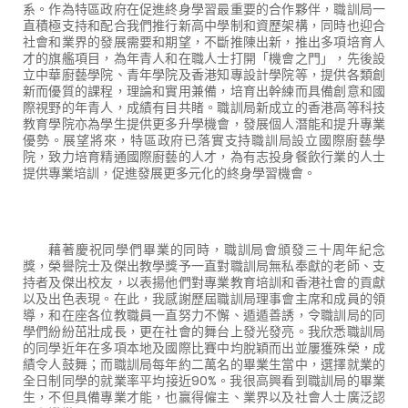
系。作為特區政府在促進終身學習最重要的合作夥伴，職訓局一
直積極支持和配合我們推行新高中學制和資歷架構，同時也迎合
社會和業界的發展需要和期望，不斷推陳出新，推出多項培育人
才的旗艦項目，為年青人和在職人士打開「機會之門」，先後設
立中華廚藝學院、青年學院及香港知專設計學院等，提供各類創
新而優質的課程，理論和實用兼備，培育出幹練而具備創意和國
際視野的年青人，成績有目共睹。職訓局新成立的香港高等科技
教育學院亦為學生提供更多升學機會，發展個人潛能和提升專業
優勢。展望將來，特區政府已落實支持職訓局設立國際廚藝學
院，致力培育精通國際廚藝的人才，為有志投身餐飲行業的人士
提供專業培訓，促進發展更多元化的終身學習機會。
藉著慶祝同學們畢業的同時，職訓局會頒發三十周年紀念
獎，榮譽院士及傑出教學獎予一直對職訓局無私奉獻的老師、支
持者及傑出校友，以表揚他們對專業教育培訓和香港社會的貢獻
以及出色表現。在此，我感謝歷屆職訓局理事會主席和成員的領
導，和在座各位教職員一直努力不懈、遁遁善誘，令職訓局的同
學們紛紛茁壯成長，更在社會的舞台上發光發亮。我欣悉職訓局
的同學近年在多項本地及國際比賽中均脫穎而出並屢獲殊榮，成
績令人鼓舞；而職訓局每年約二萬名的畢業生當中，選擇就業的
全日制同學的就業率平均接近
90%
。我很高興看到職訓局的畢業
生，不但具備專業才能，也贏得僱主、業界以及社會人士廣泛認